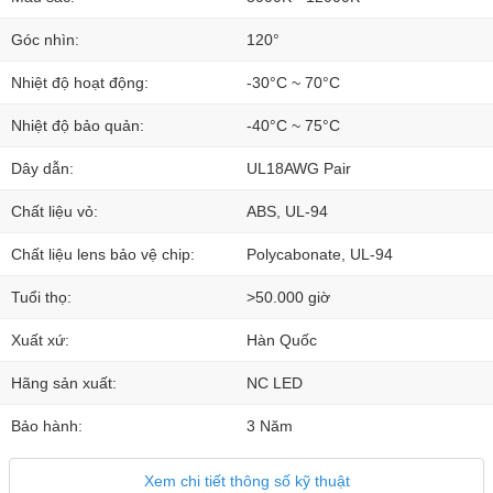
Góc nhìn:
120°
Nhiệt độ hoạt động:
-30°C ~ 70°C
Nhiệt độ bảo quản:
-40°C ~ 75°C
Dây dẫn:
UL18AWG Pair
Chất liệu vỏ:
ABS, UL-94
Chất liệu lens bảo vệ chip:
Polycabonate, UL-94
Tuổi thọ:
>50.000 giờ
Xuất xứ:
Hàn Quốc
Hãng sản xuất:
NC LED
Bảo hành:
3 Năm
Xem chi tiết thông số kỹ thuật