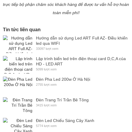
trực tiếp bộ phận chăm sóc khách hàng để được tư vấn hỗ trợ hoàn
toàn miễn phí!
Tin tức liên quan
Hướng dẫn sử dụng Led ART Full AZ- Điều khiển
led qua WIFI
33097 lượt xem
Lập trình biển led trên điện thoại card D,C,A của
HD - LED ART
5099 lượt xem
Đèn Pha Led 200w Ở Hà Nội
2755 lượt xem
Đèn Trang Trí Trần Bê Tông
3415 lượt xem
Đèn Led Chiếu Sáng Cây Xanh
5774 lượt xem