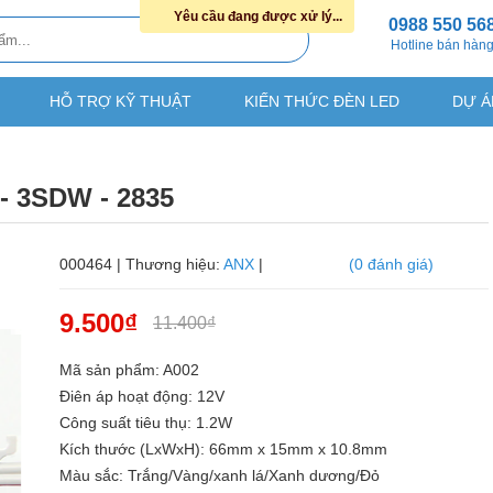
Yêu cầu đang được xử lý...
0988 550 56
Hotline bán hàn
HỖ TRỢ KỸ THUẬT
KIẾN THỨC ĐÈN LED
DỰ Á
- 3SDW - 2835
000464 | Thương hiệu:
ANX
|
(0 đánh giá)
9.500₫
11.400₫
Mã sản phẩm: A002
Điên áp hoạt động: 12V
Công suất tiêu thụ: 1.2W
Kích thước (LxWxH): 66mm x 15mm x 10.8mm
Màu sắc: Trắng/Vàng/xanh lá/Xanh dương/Đỏ