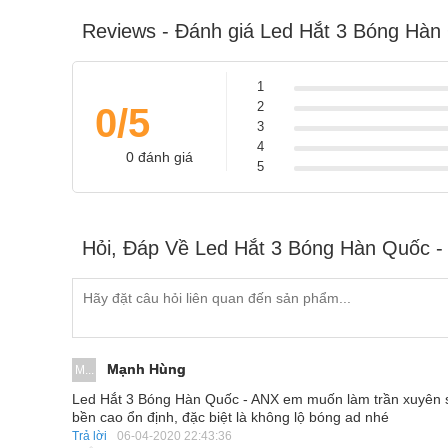
Reviews - Đánh giá Led Hắt 3 Bóng Hàn
1
2
0/5
3
4
0 đánh giá
5
Hỏi, Đáp Về Led Hắt 3 Bóng Hàn Quốc 
Led Hắt
Mạnh Hùng
M...
Led Hắt 3 Bóng Hàn Quốc - ANX em muốn làm trần xuyên s
bền cao ổn định, đặc biệt là không lộ bóng ad nhé
Trả lời
06-04-2020 22:43:36