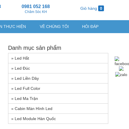
8
0981 052 168
Giỏ hàng
0
g
Chăm Sóc KH
N THỰC HIỆN
VỀ CHÚNG TÔI
HỎI ĐÁP
Danh mục sản phẩm
»
Led Hắt
»
Led Đúc
»
Led Liền Dây
»
Led Full Color
»
Led Ma Trận
»
Cabin Màn Hình Led
»
Led Module Hàn Quốc