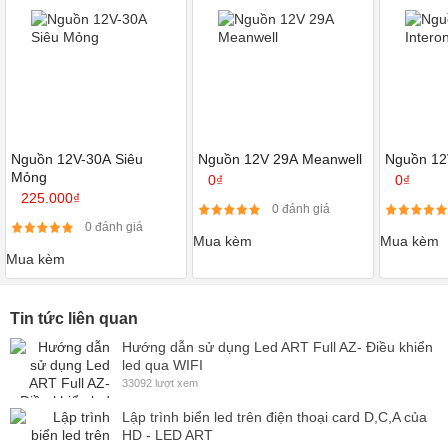
Nguồn 12V-30A Siêu
Nguồn 12V 29A Meanwell
Nguồn 12
Mỏng
0₫
0₫
225.000₫
0 đánh giá
0 đánh giá
Mua kèm
Mua kèm
Mua kèm
Tin tức liên quan
Hướng dẫn sử dụng Led ART Full AZ- Điều khiển
led qua WIFI
33092 lượt xem
Lập trình biển led trên điện thoại card D,C,A của
HD - LED ART