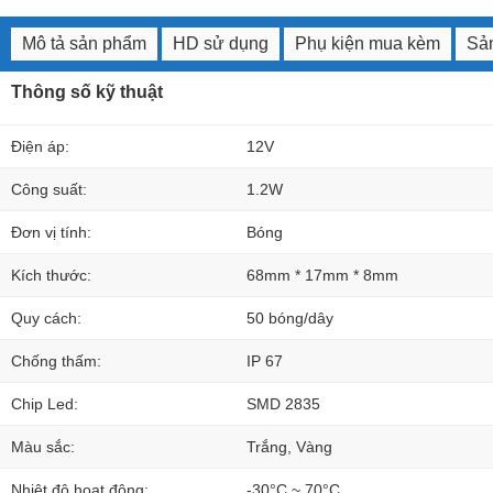
Mô tả sản phẩm
HD sử dụng
Phụ kiện mua kèm
Sản
Thông số kỹ thuật
Điện áp:
12V
Công suất:
1.2W
Đơn vị tính:
Bóng
Kích thước:
68mm * 17mm * 8mm
Quy cách:
50 bóng/dây
Chống thấm:
IP 67
Chip Led:
SMD 2835
Màu sắc:
Trắng, Vàng
Nhiệt độ hoạt động:
-30°C ~ 70°C