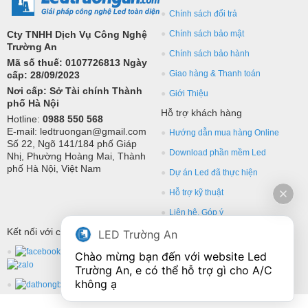
Chính sách đổi trả
Cty TNHH Dịch Vụ Công Nghệ
Chính sách bảo mật
Trường An
Chính sách bảo hành
Mã số thuế: 0107726813 Ngày
Giao hàng & Thanh toán
cấp: 28/09/2023
Nơi cấp: Sở Tài chính Thành
Giới Thiệu
phố Hà Nội
Hỗ trợ khách hàng
Hotline:
0988 550 568
E-mail: ledtruongan@gmail.com
Hướng dẫn mua hàng Online
Số 22, Ngõ 141/184 phố Giáp
Download phần mềm Led
Nhị, Phường Hoàng Mai, Thành
phố Hà Nội, Việt Nam
Dự án Led đã thực hiện
Hỗ trợ kỹ thuật
Liên hệ, Góp ý
Kết nối với chúng tôi
LED Trường An
Chào mừng bạn đến với website Led 
Trường An, e có thể hỗ trợ gì cho A/C 
không ạ