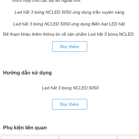
thích hợp cho các dự án ngoài trời.
Led hắt 3 bóng NCLED 5050 ứng dụng trần xuyên sáng
Led hắt 3 bóng NCLED 5050 ứng dụng Biển bạt LED hắt.
Để tham khảo thêm thông tin về sản phẩm Led hắt 3 bóng NCLED
5050 quý khách vui lòng liên hệ trược tiếp bộ phận CSKH của LED
Đọc thêm
Trường An để được tư vấn hỗ trợ tốt nhất!
Hướng dẫn sử dụng
Led hắt 3 bóng NCLED 5050
Đọc thêm
Phụ kiện liên quan