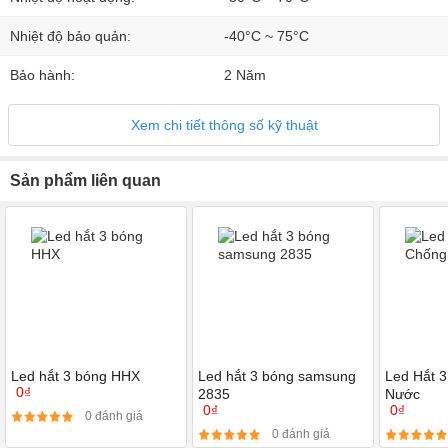
Nhiệt độ bảo quản:
-40°C ~ 75°C
Bảo hành:
2 Năm
Xem chi tiết thông số kỹ thuật
Sản phẩm liên quan
Led hắt 3 bóng HHX
Led hắt 3 bóng samsung
Led Hắt 
0₫
2835
Nước
0₫
0₫
0 đánh giá
0 đánh giá