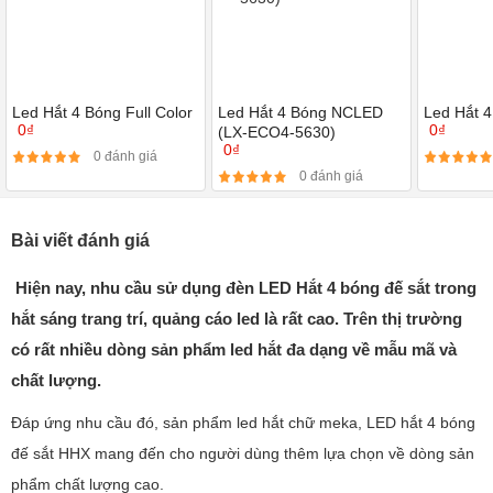
Led Hắt 4 Bóng Full Color
Led Hắt 4 Bóng NCLED
Led Hắt 4
0₫
0₫
(LX-ECO4-5630)
0₫
0 đánh giá
0 đánh giá
Bài viết đánh giá
Hiện nay, nhu cầu sử dụng đèn LED Hắt 4 bóng đế sắt trong
hắt sáng trang trí, quảng cáo led là rất cao. Trên thị trường
có rất nhiều dòng sản phẩm led hắt đa dạng về mẫu mã và
chất lượng.
Đáp ứng nhu cầu đó, sản phẩm led hắt chữ meka, LED hắt 4 bóng
đế sắt HHX mang đến cho người dùng thêm lựa chọn về dòng sản
phẩm chất lượng cao.