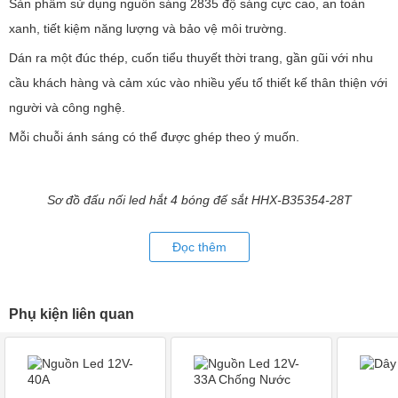
Nguồn 12V - 30A sử dụng cho 300 bóng led hắt 4 bóng HHX
Sản phẩm sử dụng nguồn sáng 2835 độ sáng cực cao, an toàn
xanh, tiết kiệm năng lượng và bảo vệ môi trường.
Led hắt 4 bóng HHX là sản phẩm chất lượng hàng đầu trong ngành
led quảng cáo.
Dán ra một đúc thép, cuốn tiểu thuyết thời trang, gần gũi với nhu
cầu khách hàng và cảm xúc vào nhiều yếu tố thiết kế thân thiện với
3. Ứng dụng của led hắt 4 bóng đế sắt:
người và công nghệ.
– Sử dụng rộng rãi cho các bảng hiệu chữ nổi trong nhà / ngoài
Mỗi chuỗi ánh sáng có thể được ghép theo ý muốn.
trời, chống thấm nước.
– Rất phù hợp cho các loại chữ nổi mica và hộp đèn với độ sâu
Sơ đồ đấu nối led hắt 4 bóng đế sắt HHX-B35354-28T
khoảng 5-8cm.
– Được phủ một lớp chất liệu trong suốt có độ khuếch tán ánh sáng
Đọc thêm
cao.
– Cường độ sáng tốt
4. Mô tả chi tiết về đèn led hắt 4 bóng đế sắt:
Phụ kiện liên quan
– Mỗi mô-đun chứa 4 LED SMD, góc sáng rộng
– Siêu mỏng, chỉ dày 4mm
– Cường độ sáng tốt, thí hợp với các loại LOGO & chữ nổi