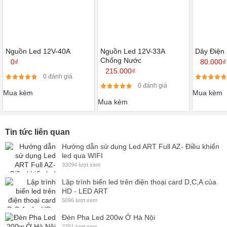
– Tỏa nhiệt tốt kéo dài tuổi thọ chíp
– Mỗi một mạch liền không nối dài hơn 30 mô-đun
– Mô-đun có lỗ 2 đầu để cố định bằng vít hoặc dán keo
Nguồn Led 12V-40A
Nguồn Led 12V-33A
Dây Điện
Để tham khảo thêm thông tin sản phẩm quý khách liên hệ bộ phận
Chống Nước
0₫
80.000₫
CSKH của LED Trường An để được tư vấn hỗ trợ hoàn toàn miễn
215.000₫
0 đánh giá
phí!
0 đánh giá
Mua kèm
Mua kèm
Mua kèm
Tin tức liên quan
Hướng dẫn sử dụng Led ART Full AZ- Điều khiển
led qua WIFI
33094 lượt xem
Lập trình biển led trên điện thoại card D,C,A của
HD - LED ART
5096 lượt xem
Đèn Pha Led 200w Ở Hà Nội
2751 lượt xem