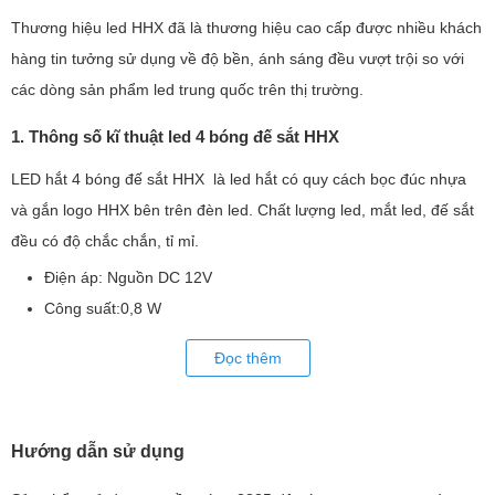
Thương hiệu led HHX đã là thương hiệu cao cấp được nhiều khách
hàng tin tưởng sử dụng về độ bền, ánh sáng đều vượt trội so với
các dòng sản phẩm led trung quốc trên thị trường.
1. Thông số kĩ thuật led 4 bóng đế sắt HHX
LED hắt 4 bóng đế sắt HHX là led hắt có quy cách bọc đúc nhựa
và gắn logo HHX bên trên đèn led. Chất lượng led, mắt led, đế sắt
đều có độ chắc chắn, tỉ mỉ.
Điện áp: Nguồn DC 12V
Công suất:0,8 W
Số lượng: 200 bóng/túi , 20 bóng/dây
Đọc thêm
Màu sắc: Trắng, Vàng
2. Hướng dẫn sử dụng led hắt 4 bóng đế sắt
Hướng dẫn sử dụng
Led hắt 4 bóng HHX được sử dụng nguồn 12v