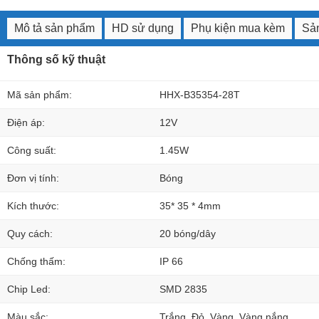
Mô tả sản phẩm
HD sử dụng
Phụ kiện mua kèm
Sản
Thông số kỹ thuật
Mã sản phẩm:
HHX-B35354-28T
Điện áp:
12V
Công suất:
1.45W
Đơn vị tính:
Bóng
Kích thước:
35* 35 * 4mm
Quy cách:
20 bóng/dây
Chống thấm:
IP 66
Chip Led:
SMD 2835
Màu sắc:
Trắng, Đỏ, Vàng, Vàng nắng,