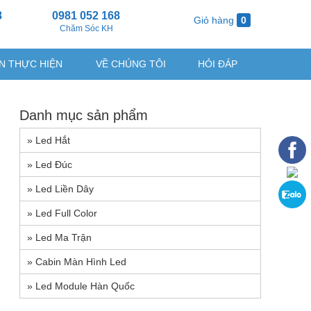
8
0981 052 168
Giỏ hàng
0
g
Chăm Sóc KH
N THỰC HIỆN
VỀ CHÚNG TÔI
HỎI ĐÁP
Danh mục sản phẩm
»
Led Hắt
»
Led Đúc
»
Led Liền Dây
»
Led Full Color
»
Led Ma Trận
»
Cabin Màn Hình Led
»
Led Module Hàn Quốc