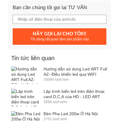
Bạn cần chúng tôi gọi lại TƯ VẤN
HÃY GỌI LẠI CHO TÔI!!!
Tôi đang rất quan tâm sản phẩm này
Tin tức liên quan
Hướng dẫn sử dụng Led ART Full
AZ- Điều khiển led qua WIFI
33094 lượt xem
Lập trình biển led trên điện thoại
card D,C,A của HD - LED ART
5096 lượt xem
Đèn Pha Led 200w Ở Hà Nội
2751 lượt xem