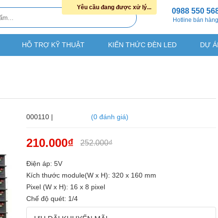
Yêu cầu đang được xử lý...
0988 550 56
Hotline bán hàn
HỖ TRỢ KỸ THUẬT
KIẾN THỨC ĐÈN LED
DỰ Á
000110 |
(0 đánh giá)
210.000₫
252.000₫
Điện áp: 5V
Kích thước module(W x H): 320 x 160 mm
Pixel (W x H): 16 x 8 pixel
Chế độ quét: 1/4