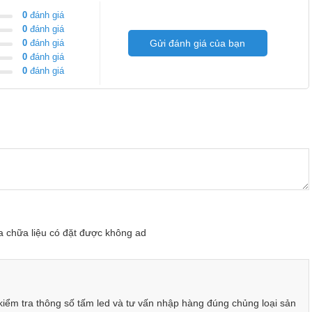
0
đánh giá
0
đánh giá
0
đánh giá
Gửi đánh giá của bạn
0
đánh giá
0
đánh giá
̉n thị màu rực rỡ.
huidu (HD),.....
các mạch điều khiển tích hợp các cổng kết nối tiện lợi, hiệu
inh kiện có sẵn để tự lắp đắt 1 biển quảng cáo cho mình.
uật tiết kiệm chi phí nhất quý khách vui lòng liên hệ bộ phận
 chữa liệu có đặt được không ad
theo cho bạn sự lửa chọn hợp lý và tin cậy nhất!
iểm tra thông số tấm led và tư vấn nhập hàng đúng chủng loại sản