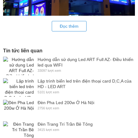
Đọc thêm
Led Hắt 3 bóng Smart Led CSA-321 ứng dụng biển led hắt bạt.
Led Hắt 3 bóng Smart Led CSA-321 ứng dụng biển led hắt chữ nổi.
Tin tức liên quan
Hướng dẫn sử dụng Led ART Full AZ- Điều khiển
Để tìm hiểu thêm thông tin về sản phẩm quý khách vui lòng liên hệ
led qua WIFI
trực tiếp bộ phận CSKH để được tư vấn và hỗ trợ hoàn toàn miễn
33097 lượt xem
phí!
Lập trình biển led trên điện thoại card D,C,A của
HD - LED ART
5101 lượt xem
Đèn Pha Led 200w Ở Hà Nội
2756 lượt xem
Đèn Trang Trí Trần Bê Tông
3415 lượt xem