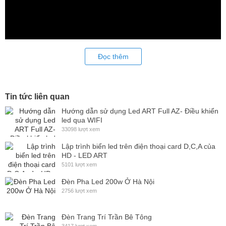
Đọc thêm
Tin tức liên quan
Hướng dẫn sử dụng Led ART Full AZ- Điều khiển
led qua WIFI
33098 lượt xem
Video hiệu ứng Led neon full color
Lập trình biển led trên điện thoại card D,C,A của
HD - LED ART
Led neon Flex Full color ứng dụng trang trí toà nhà
5101 lượt xem
Để tìm hiểu thêm thông tin sản phẩm quý khách vui lòng liên hệ
Đèn Pha Led 200w Ở Hà Nội
trực tiếp bộ phận chăm sóc khách hàng của LED Trường An để
2756 lượt xem
được tư vấn và hỗ trợ hoàn toàn miễn phí!
Đèn Trang Trí Trần Bê Tông