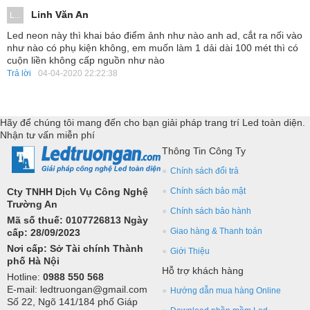
Linh Văn An
L...
Led neon này thì khai báo điểm ảnh như nào anh ad, cắt ra nối vào
như nào có phụ kiện không, em muốn làm 1 dải dài 100 mét thì có
cuộn liền không cấp nguồn như nào
Trả lời
04-04-2020 22:22:38
Hãy để chúng tôi mang đến cho bạn giải pháp trang trí Led toàn diện.
Nhận tư vấn miễn phí
Thông Tin Công Ty
Chính sách đổi trả
Cty TNHH Dịch Vụ Công Nghệ
Chính sách bảo mật
Trường An
Chính sách bảo hành
Mã số thuế: 0107726813 Ngày
Giao hàng & Thanh toán
cấp: 28/09/2023
Nơi cấp: Sở Tài chính Thành
Giới Thiệu
phố Hà Nội
Hỗ trợ khách hàng
Hotline:
0988 550 568
E-mail: ledtruongan@gmail.com
Hướng dẫn mua hàng Online
Số 22, Ngõ 141/184 phố Giáp