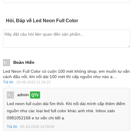
Hỏi, Đáp về Led Neon Full Color
Đoàn Hiến
Đ...
Led Neon Full Color có cuộn 100 mét không shop, em muốn tư vấn
cách đấu nối, khi nối dài 100 mét thì cấp nguồn như nào ạ....
Trả lời
28-06-2020 21:29:10
admin
A...
QTV
Led neon full cuộn dài 5m thôi. Khi nối dài mình cấp thêm điểm
nguồn như các loại led full color khác anh nhé. Inbox zalo
0981052168 e tư vấn chi tiết ạ
Trả lời
05-10-2020 14:59:00