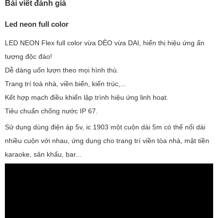
Bài viết đánh giá
Led neon full color
LED NEON Flex full color vừa DẺO vừa DAI, hiển thị hiệu ứng ấn
tượng độc đáo!
Dễ dàng uốn lượn theo mọi hình thù.
Trang trí toà nhà, viền biển, kiến trúc,...
Kết hợp mạch điều khiển lập trình hiệu ứng linh hoạt.
Tiêu chuẩn chống nước IP 67.
Sử dụng dùng điện áp 5v, ic 1903 một cuộn dài 5m có thể nối dài
nhiều cuộn với nhau, ứng dụng cho trang trí viền tòa nhà, mặt tiền
karaoke, sân khấu, bar...