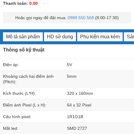
Thanh toán:
0.00
Hoặc gọi ngay để đặt mua:
0988 550 568
(8:00-17:30)
Mô tả sản phẩm
HD sử dụng
Phụ kiện mua kèm
Sản
Thông số kỹ thuật
Điện áp:
5V
Khoảng cách hai điểm ảnh
5mm
(Pitch):
Kích thước (L*H):
320 x 160mm
Điểm ảnh Pixel (L x H):
64 x 32 Pixel
Cấu hình pixel:
1R1G1B
Mắt led:
SMD 2727