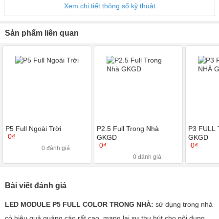
Xem chi tiết thông số kỹ thuật
Sản phẩm liên quan
P5 Full Ngoài Trời
P2.5 Full Trong Nhà
P3 FULL
0₫
GKGD
GKGD
0₫
0₫
0 đánh giá
0 đánh giá
Bài viết đánh giá
LED MODULE P5 FULL COLOR TRONG NHÀ:
sử dụng trong nhà
có hiệu quả quảng cáo rất cao, mang lại sự thu hút cho nội dung