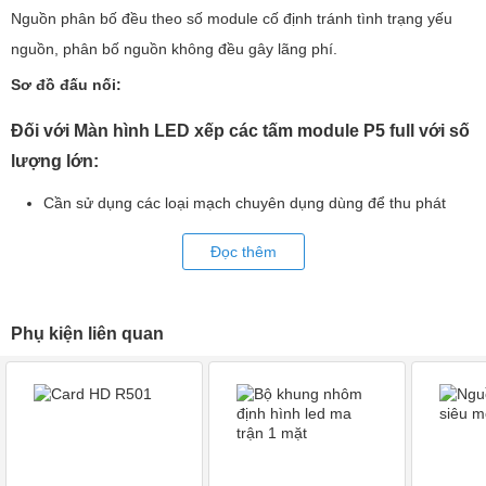
lý và tin cậy nhất!
Nguồn phân bố đều theo số module cố định tránh tình trạng yếu
nguồn, phân bố nguồn không đều gây lãng phí.
Sơ đồ đấu nối:
Đối với Màn hình LED xếp các tấm module P5 full với số
lượng lớn:
Cần sử dụng các loại mạch chuyên dụng dùng để thu phát
hoặc nạp chương trình chạy offline:
Đọc thêm
Lưu ý khi lắp đặt biển led ma trận
Phụ kiện liên quan
Cấp nguồn 5V đúng âm dương cho module led ma trận và
mạch điều khiển (đấu nối ngược sẽ gây hỏng thiết bị)
Các nguồn cấp điện riêng cho số lượng module cố định (tránh
trường hợp 1 nguồn hỏng dẫn tới hỏng các nguồn khác)