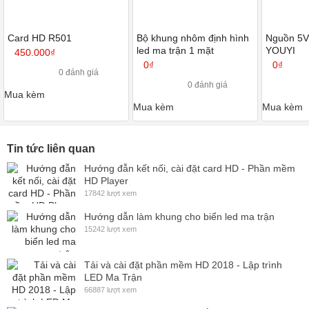
Mạch điều khiển cần được cách điện mắt dưới tránh chạm
chập
Card HD R501
Bộ khung nhôm định hình
Nguồn 5V
Cắm cáp đúng theo chiều sơ đồ từ trái qua phải
led ma trận 1 mặt
YOUYI
450.000₫
Các vị trí đấu nối đảm bảo chắc chắn, đúng kỹ thuật để biển
0₫
0₫
0 đánh giá
hoạt động ổn định
0 đánh giá
Mua kèm
Xem thêm:
Mua kèm
Mua kèm
Hướng dẫn tự làm bảng điện tử led ma trận từ A-Z
Hướng dẫn làm khung cho biển led ma trận
Tin tức liên quan
Hướng đẫn kết nối, cài đặt card HD - Phần mềm
Trong quá trình làm biển led gặp bất kỳ khó khăn gì, hãy liên hệ với
HD Player
bộ phận kỹ thuật của LED Trường An để được hỗ trợ và tư vấn
17842 lượt xem
miễn phí. Chúc các bạn lắp đặt được những biển led ấn tượng,
Hướng dẫn làm khung cho biển led ma trận
mang lại hiệu quả quảng cáo tối ưu.
15242 lượt xem
Tải và cài đặt phần mềm HD 2018 - Lập trình
LED Ma Trận
66887 lượt xem