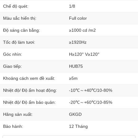
Chế độ quét:
1/8
Màu sắc hiển thị:
Full color
Độ sáng cân bằng:
≥1000 cd /m2
Tốc độ làm tươi:
≥1920Hz
Góc nhìn:
H≥120° V≥120°
Giao tiếp:
HUB75
Khoảng cách xem đề xuất:
≥5m
Nhiệt độ/ Độ ẩm hoạt động:
-10℃～+40℃/10-80%
Nhiệt độ/ Độ ẩm bảo quản:
-20℃～+60℃/10-85%
Hãng sản xuất:
GKGD
Bảo hành:
12 Tháng