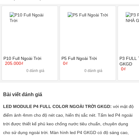
P10 Full Ngoài Trời
P5 Full Ngoài Trời
P3 FULL
205.000₫
0₫
GKGD
0₫
0 đánh giá
0 đánh giá
Bài viết đánh giá
LED MODULE P4 FULL COLOR NGOÀI TRỜI GKGD:
với mật độ
điểm ảnh 4mm cho độ nét cao, hiển thị sắc nét. Tấm led P4 ngoài
trời được thiết kế phủ keo chống nước tiêu chuẩn, chuyên dụng
cho sử dụng ngoài trời. Màn hình led P4 GKGD có độ sáng cao,