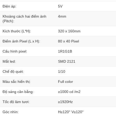
Điện áp:
5V
Khoảng cách hai điểm ảnh
4mm
(Pitch):
Kích thước (L*H):
320 x 160mm
Điểm ảnh Pixel (L x H):
80 x 40 Pixel
Cấu hình pixel:
1R1G1B
Mắt led:
SMD 2121
Chế độ quét:
1/10
Màu sắc hiển thị:
Full color
Độ sáng cân bằng:
≥1000 cd /m2
Tốc độ làm tươi:
≥1920Hz
Góc nhìn:
H≥120° V≥120°