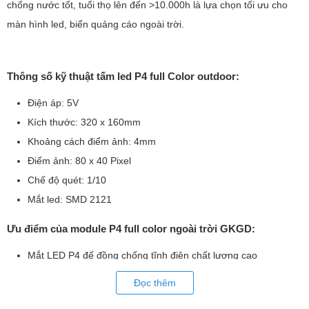
chống nước tốt, tuổi thọ lên đến >10.000h là lựa chọn tối ưu cho
màn hình led, biển quảng cáo ngoài trời.
Thông số kỹ thuật tấm led P4 full Color outdoor:
Điện áp: 5V
Kích thước: 320 x 160mm
Khoảng cách điểm ảnh: 4mm
Điểm ảnh: 80 x 40 Pixel
Chế độ quét: 1/10
Mắt led: SMD 2121
Ưu điểm của module P4 full color ngoài trời GKGD:
Mắt LED P4 đế đồng chống tĩnh điện chất lượng cao
Độ sáng cực cao, độ suy giảm thấp, độ tin cậy cao và khả
Đọc thêm
năng chống nước tốt