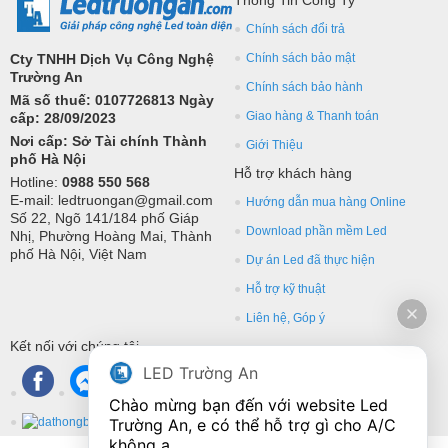
Chính sách đổi trả
Cty TNHH Dịch Vụ Công Nghệ
Chính sách bảo mật
Trường An
Chính sách bảo hành
Mã số thuế: 0107726813 Ngày
Giao hàng & Thanh toán
cấp: 28/09/2023
Nơi cấp: Sở Tài chính Thành
Giới Thiệu
phố Hà Nội
Hỗ trợ khách hàng
Hotline:
0988 550 568
E-mail: ledtruongan@gmail.com
Hướng dẫn mua hàng Online
Số 22, Ngõ 141/184 phố Giáp
Download phần mềm Led
Nhị, Phường Hoàng Mai, Thành
phố Hà Nội, Việt Nam
Dự án Led đã thực hiện
Hỗ trợ kỹ thuật
Liên hệ, Góp ý
Kết nối với chúng tôi
LED Trường An
Chào mừng bạn đến với website Led 
Trường An, e có thể hỗ trợ gì cho A/C 
không ạ