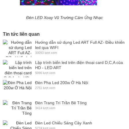
Đèn LED Xoay Vũ Trường Cảm Ứng Nhạc
Tin tức liên quan
Hướng dẫn sử dụng Led ART Full AZ- Điều khiển
led qua WIFI
33093 lượt xem
Lập trình biển led trên điện thoại card D,C,A của
HD - LED ART
5096 lượt xem
Đèn Pha Led 200w Ở Hà Nội
2751 lượt xem
Đèn Trang Trí Trần Bê Tông
3414 lượt xem
Đèn Led Chiếu Sáng Cây Xanh
5774 lượt xem