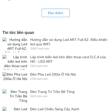
Đọc thêm
Tin tức liên quan
Hướng dẫn sử dụng Led ART Full AZ- Điều khiển
led qua WIFI
33097 lượt xem
Lập trình biển led trên điện thoại card D,C,A của
HD - LED ART
5101 lượt xem
Đèn Pha Led 200w Ở Hà Nội
2755 lượt xem
Đèn Trang Trí Trần Bê Tông
3415 lượt xem
Đèn Led Chiếu Sáng Cây Xanh