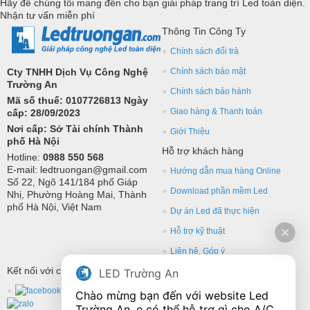
Hãy để chúng tôi mang đến cho bạn giải pháp trang trí Led toàn diện.
Nhận tư vấn miễn phí
Thông Tin Công Ty
Chính sách đổi trả
Cty TNHH Dịch Vụ Công Nghệ
Chính sách bảo mật
Trường An
Chính sách bảo hành
Mã số thuế: 0107726813 Ngày
Giao hàng & Thanh toán
cấp: 28/09/2023
Nơi cấp: Sở Tài chính Thành
Giới Thiệu
phố Hà Nội
Hỗ trợ khách hàng
Hotline:
0988 550 568
E-mail: ledtruongan@gmail.com
Hướng dẫn mua hàng Online
Số 22, Ngõ 141/184 phố Giáp
Download phần mềm Led
Nhị, Phường Hoàng Mai, Thành
phố Hà Nội, Việt Nam
Dự án Led đã thực hiện
Hỗ trợ kỹ thuật
Liên hệ, Góp ý
Kết nối với chúng tôi
LED Trường An
Chào mừng bạn đến với website Led 
Trường An, e có thể hỗ trợ gì cho A/C 