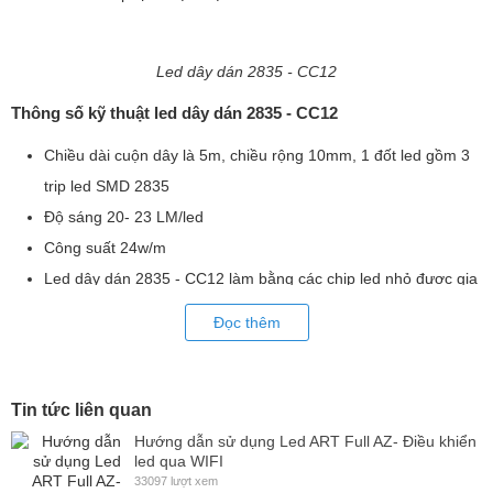
Led dây dán 2835 - CC12
Thông số kỹ thuật led dây dán 2835 - CC12
Chiều dài cuộn dây là 5m, chiều rộng 10mm, 1 đốt led gồm 3
trip led SMD 2835
Độ sáng 20- 23 LM/led
Công suất 24w/m
Led dây dán 2835 - CC12 làm bằng các chip led nhỏ được gia
công thiết kế tỉ mỉ tạo ra một bản mạnh điện tử dạng dây uốn,
Đọc thêm
mặt sau là lớp băng dính 3M chắc chắn tiện lợi cho thi công
Ngoài ra, led dây dán còn được dán vào thanh nhôm chuyên
dụng giúp cho dải led sáng đều và tăng tuổi thọ của led nhờ
Tin tức liên quan
tính chất tản nhiệt cực tốt của nhôm.
Hướng dẫn sử dụng Led ART Full AZ- Điều khiển
led qua WIFI
Phía sau có sẵn băng dán 3m thuận lợi cho thi công, lắp đặt
33097 lượt xem