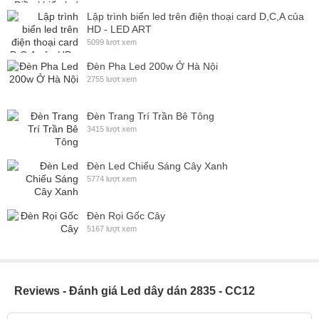
Ứng dụng thực tế led dây dán 2835 - CC12
Lập trình biển led trên điện thoại card D,C,A của
HD - LED ART
5099 lượt xem
Các tủ kệ được trang trí led dây dán 2538 - CC12
Đèn Pha Led 200w Ở Hà Nội
2755 lượt xem
Ứng dụng led dây dán 2835 - CC12 trong tủ bếp
Đèn Trang Trí Trần Bê Tông
Đối với những không gian cần led dây dán dài, cắt theo kích thước
3415 lượt xem
chính xác, các yêu cầu riêng biệt về sản phẩm, giải pháp lắp đặt
hoặc gặp bất kỳ khó khăn gì Hãy liên hệ với đội ngũ tư vấn
Đèn Led Chiếu Sáng Cây Xanh
Ledtruongan để được tư vấn sản phẩm và giải pháp tối ưu nhất.
5774 lượt xem
Đèn Rọi Gốc Cây
5167 lượt xem
Reviews - Đánh giá Led dây dán 2835 - CC12