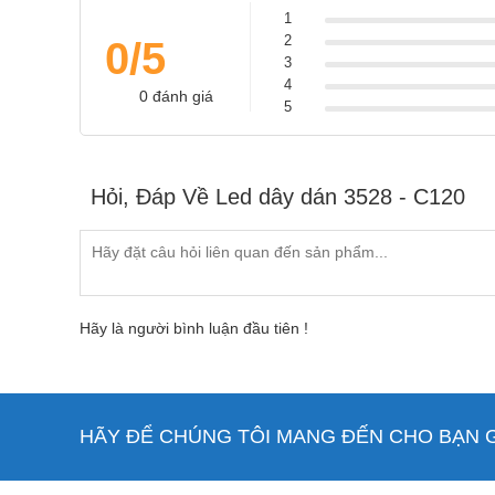
1
2
0/5
3
4
Hình ảnh led dây d
0 đánh giá
5
Thành phần cấu tạo và cách lắp led 
Led dây dán cao cấp 3528 - c120 làm bằng các chip l
Hỏi, Đáp Về Led dây dán 3528 - C120
tử dạng dây uốn, mặt sau là lớp băng dính 3M chắc ch
Hãy là người bình luận đầu tiên !
HÃY ĐỂ CHÚNG TÔI MANG ĐẾN CHO BẠN GI