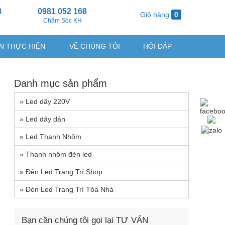
8
0981 052 168
Giỏ hàng
0
g
Chăm Sóc KH
N THỰC HIỆN
VỀ CHÚNG TÔI
HỎI ĐÁP
Danh mục sản phẩm
»
Led dây 220V
»
Led dây dán
»
Led Thanh Nhôm
»
Thanh nhôm đèn led
»
Đèn Led Trang Trí Shop
»
Đèn Led Trang Trí Tòa Nhà
Bạn cần chúng tôi gọi lại TƯ VẤN