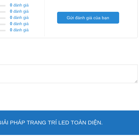
0
đánh giá
0
đánh giá
0
đánh giá
Gửi đánh giá của bạn
0
đánh giá
án 3528 không keo 120 led/m
0
đánh giá
dây dán
ed nhỏ được gia công thiết kế tỉ mỉ tạo ra một bản mạnh điện
ắn tiện lợi cho thi công
ẢI PHÁP TRANG TRÍ LED TOÀN DIỆN.