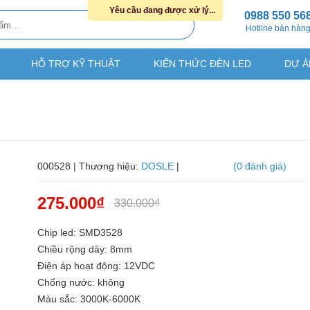
Yêu cầu đang được xử lý...
0988 550 56
Hotline bán hàn
HỖ TRỢ KỸ THUẬT
KIẾN THỨC ĐÈN LED
DỰ Á
000528 | Thương hiệu:
DOSLE
|
(0 đánh giá)
275.000₫
330.000₫
Chip led: SMD3528
Chiều rộng dây: 8mm
Điện áp hoạt động: 12VDC
Chống nước: không
Màu sắc: 3000K-6000K