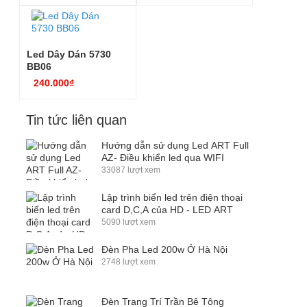
Led Dây Dán 5730
BB06
240.000₫
Tin tức liên quan
Hướng dẫn sử dụng Led ART Full
AZ- Điều khiển led qua WIFI
33087 lượt xem
Lập trình biển led trên điện thoại
card D,C,A của HD - LED ART
5090 lượt xem
Đèn Pha Led 200w Ở Hà Nội
2748 lượt xem
Đèn Trang Trí Trần Bê Tông