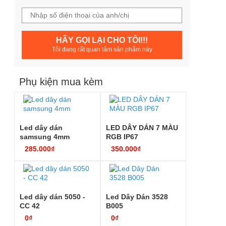
HÃY GỌI LẠI CHO TÔI!!!
Tôi đang rất quan tâm sản phẩm này
Phụ kiện mua kèm
Led dây dán
LED DÂY DÁN 7 MÀU
samsung 4mm
RGB IP67
285.000₫
350.000₫
Led dây dán 5050 -
Led Dây Dán 3528
CC 42
B005
0₫
0₫