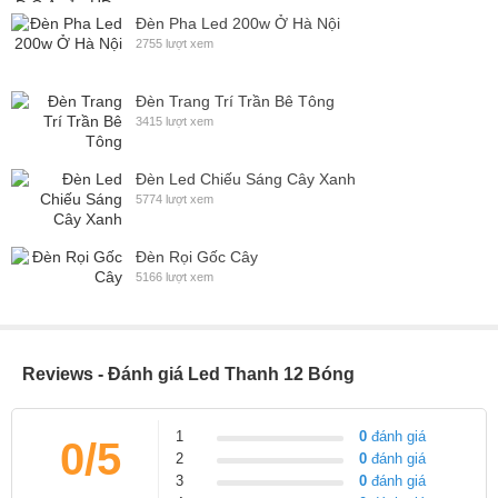
đồng thời cũng sẽ cung cấp cho bạn những sản phẩm led chất
Đèn Pha Led 200w Ở Hà Nội
2755 lượt xem
lượng tốt nhất hiện nay. Mua số lượng liên hệ để có giá và những
ưu đãi tốt nhất.
Đèn Trang Trí Trần Bê Tông
CÔNG TY TNHH DỊCH VỤ CÔNG NGHỆ TRƯỜNG AN
3415 lượt xem
Địa chỉ: Số 13 ngõ 147/2/51 Tân Mai - Hoàng Mai - Hà Nội
Đèn Led Chiếu Sáng Cây Xanh
Email: ledtruongan@gmail.com / Website: ledtruongan.com
5774 lượt xem
MST: 0107726813 / Hotline: 0988 550 568
Đèn Rọi Gốc Cây
5166 lượt xem
Reviews - Đánh giá Led Thanh 12 Bóng
1
0
đánh giá
0/5
2
0
đánh giá
3
0
đánh giá