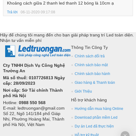
Khoảng cách giữa 2 thanh led thanh 12 bóng là 10cm ạ
Trả lời
06-11-2020 09:17:08
Hãy để chúng tôi mang đến cho bạn giải pháp trang trí Led toàn diện.
Nhận tư vấn miễn phí
Thông Tin Công Ty
Chính sách đổi trả
Cty TNHH Dịch Vụ Công Nghệ
Chính sách bảo mật
Trường An
Chính sách bảo hành
Mã số thuế: 0107726813 Ngày
Giao hàng & Thanh toán
cấp: 28/09/2023
Nơi cấp: Sở Tài chính Thành
Giới Thiệu
phố Hà Nội
Hỗ trợ khách hàng
Hotline:
0988 550 568
E-mail: ledtruongan@gmail.com
Hướng dẫn mua hàng Online
Số 22, Ngõ 141/184 phố Giáp
Download phần mềm Led
Nhị, Phường Hoàng Mai, Thành
phố Hà Nội, Việt Nam
Dự án Led đã thực hiện
Hỗ trợ kỹ thuật