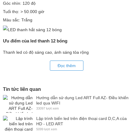
Góc nhìn: 120 độ
Tuổi thọ: > 50.000 giờ
Màu sắc: Trắng
Ưu điểm của led thanh 12 bóng
Thanh led có độ sáng cao, ánh sáng tỏa rộng
Giá thành led tương đối rẻ nhưng độ bên lại rất cao
Đọc thêm
Sử dụng đa dạng trong quảng cáo, trang trí, chiếu sáng tại các
trung tâm thương mại
Thi công nhanh chóng và hiệu quả với các banner, biển quảng cáo
Tin tức liên quan
cỡ lớn
Hướng dẫn sử dụng Led ART Full AZ- Điều khiển
led qua WIFI
33097 lượt xem
Lập trình biển led trên điện thoại card D,C,A của
Led Trường An sẵn sàng là nơi tư vấn cho khách
HD - LED ART
5099 lượt xem
hàng
những
thông tin cần thiết nhất về loại led thanh 12 bóng,