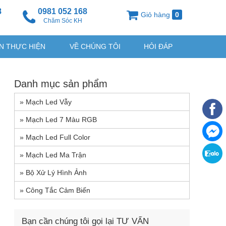
8
0981 052 168
Giỏ hàng
0
g
Chăm Sóc KH
N THỰC HIỆN
VỀ CHÚNG TÔI
HỎI ĐÁP
Danh mục sản phẩm
»
Mạch Led Vẫy
»
Mạch Led 7 Màu RGB
»
Mạch Led Full Color
»
Mạch Led Ma Trận
»
Bộ Xử Lý Hình Ảnh
»
Công Tắc Cảm Biến
Bạn cần chúng tôi gọi lại TƯ VẤN