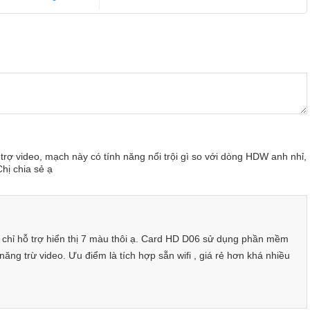
rợ video, mạch này có tính năng nổi trội gì so với dòng HDW anh nhỉ,
hị chia sẻ ạ
 hỗ trợ hiển thị 7 màu thôi ạ. Card HD D06 sử dụng phần mềm
h năng trừ video. Ưu điểm là tích hợp sẵn wifi , giá rẻ hơn khá nhiều