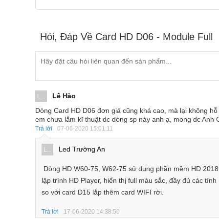
Hỏi, Đáp Về Card HD D06 - Module Full
Lê Hào
L...
Dòng Card HD D06 đơn giá cũng khá cao, mà lại không hỗ t
em chưa lắm kĩ thuật dc dòng sp này anh ạ, mong dc Anh C
Trả lời
07-06-2020 15:01:11
Led Trường An
L...
Dòng HD W60-75, W62-75 sử dụng phần mềm HD 2018 chỉ
lập trình HD Player, hiển thị full màu sắc, đầy đủ các tín
so với card D15 lắp thêm card WIFI rời.
Trả lời
17-06-2020 14:38:50