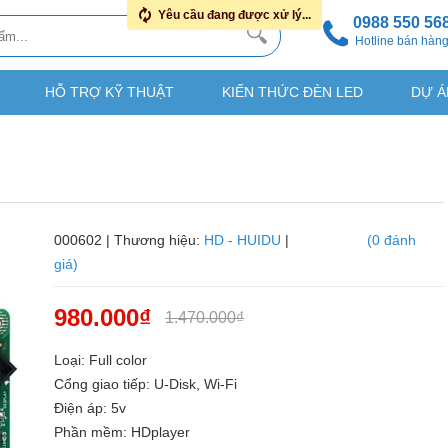
Yêu cầu đang được xử lý...
0988 550 56
Hotline bán hàn
HỖ TRỢ KỸ THUẬT
KIẾN THỨC ĐÈN LED
DỰ Á
000602 | Thương hiệu:
HD - HUIDU
|
(0 đánh
giá)
980.000₫
1.470.000₫
Loại: Full color
Cổng giao tiếp: U-Disk, Wi-Fi
Điện áp: 5v
Phần mềm: HDplayer