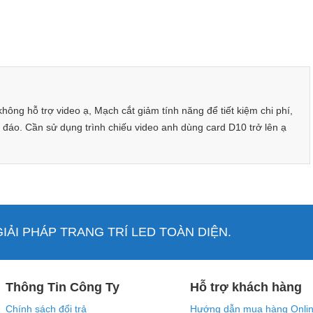
hữ sắc nét, hiệu ứng linh động
ED đủ màu, hỗ trợ kết nối Wi-Fi, điều khiển bằng ứng dụng
 hỗ trợ video ạ, Mạch cắt giảm tính năng để tiết kiệm chi phí,
 dụng để lưu trữ các tập tin để phát ngoại tuyến, không hỗ
c đáo. Cần sử dụng trình chiếu video anh dùng card D10 trở lên ạ
 LedArt trên điện thoại.
ẢI PHÁP TRANG TRÍ LED TOÀN DIỆN.
Thông Tin Công Ty
Hỗ trợ khách hàng
Chính sách đổi trả
Hướng dẫn mua hàng Onli