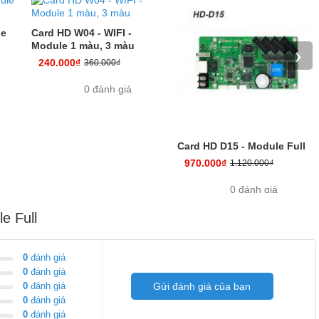
le
Card HD W04 - WIFI -
Module 1 màu, 3 màu
›
240.000₫
360.000₫
0 đánh giá
 lợi thông dụng trong quá trình sử dụng
Card HD D15 - Module Full
970.000₫
1.120.000₫
0 đánh giá
e Full
0
đánh giá
0
đánh giá
0
đánh giá
Gửi đánh giá của bạn
0
đánh giá
0
đánh giá