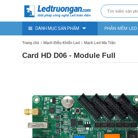
DANH MỤC SẢN PHẨM
PHẦN MỀM LED
Trang chủ
Mạch Điều Khiển Led
Mạch Led Ma Trận
Card HD D06 - Module Full