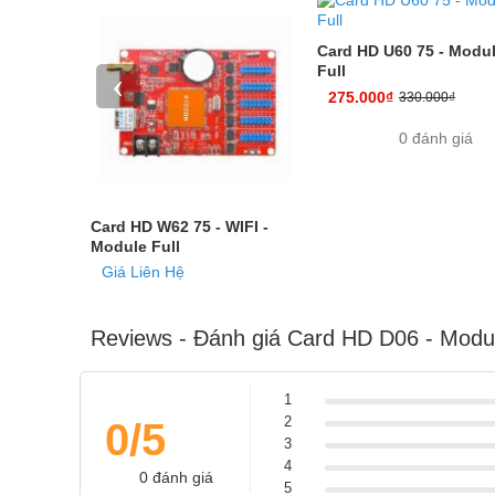
Card HD U60 75 - Modu
Full
‹
275.000₫
330.000₫
0 đánh giá
Cổng giao tiếp wifi, usb tiện
Card HD W62 75 - WIFI -
Module Full
Giá Liên Hệ
0 đánh giá
Reviews - Đánh giá Card HD D06 - Modul
1
2
0/5
3
4
0 đánh giá
5