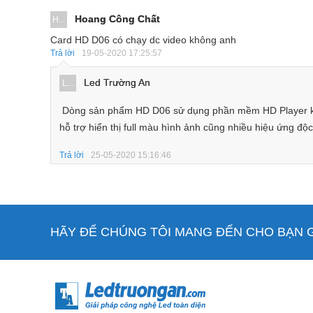
Hoang Công Chất
Biển led hiển thị c
H...
Card HD D06 có chạy dc video không anh
Một số thông tin về mạch điều khiển HD D06
Trả lời
19-05-2020 17:25:57
HD-D06 là card điều khiển không đồng bộ màn hình L
Led Trường An
L...
trên di động.
Dòng sản phẩm HD D06 sử dụng phần mềm HD Player không
HD-D06 có dung lượng bộ nhớ 128 MB, có thể được sử
hỗ trợ hiển thị full màu hình ảnh cũng nhiều hiệu ứng độ
trợ chạy video
HD-D06 sử dụng phần mềm HDPlayer trên máy tính và
Trả lời
25-05-2020 15:16:46
HÃY ĐỂ CHÚNG TÔI MANG ĐẾN CHO BẠN GI