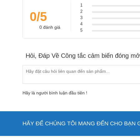
1
2
0/5
3
4
0 đánh giá
5
Để tìm hiểu thêm thông tin sản phẩm quý khách vui 
được tư vấn hỗ trợ hoàn toàn miễn phí!
Hỏi, Đáp Về Công tắc cảm biến đóng mở
Tham khảo video công trình thực tế sử dụng công tắc
Hãy là người bình luận đầu tiên !
HÃY ĐỂ CHÚNG TÔI MANG ĐẾN CHO BẠN GI