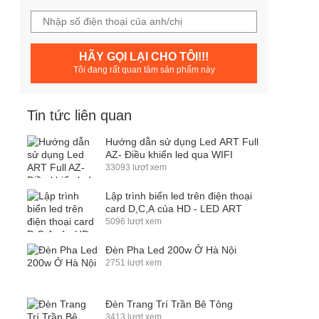
HÃY GỌI LẠI CHO TÔI!!!
Tôi đang rất quan tâm sản phẩm này
Tin tức liên quan
Hướng dẫn sử dụng Led ART Full
AZ- Điều khiển led qua WIFI
33093 lượt xem
Lập trình biển led trên điện thoại
card D,C,A của HD - LED ART
5096 lượt xem
Đèn Pha Led 200w Ở Hà Nội
2751 lượt xem
Đèn Trang Trí Trần Bê Tông
3413 lượt xem