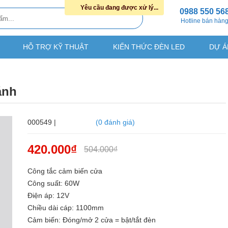
Yêu cầu đang được xử lý...
0988 550 56
Hotline bán hàn
HỖ TRỢ KỸ THUẬT
KIẾN THỨC ĐÈN LED
DỰ Á
ánh
000549 |
(0 đánh giá)
420.000₫
504.000₫
Công tắc cảm biến cửa
Công suất: 60W
Điện áp: 12V
Chiều dài cáp: 1100mm
Cảm biến: Đóng/mở 2 cửa = bật/tắt đèn