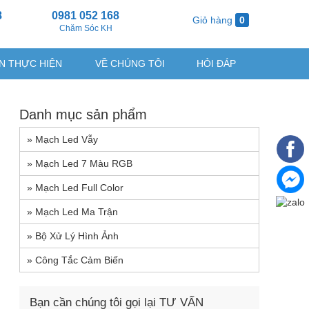
8
0981 052 168
Giỏ hàng
0
g
Chăm Sóc KH
N THỰC HIỆN
VỀ CHÚNG TÔI
HỎI ĐÁP
Danh mục sản phẩm
»
Mạch Led Vẫy
»
Mạch Led 7 Màu RGB
»
Mạch Led Full Color
»
Mạch Led Ma Trận
»
Bộ Xử Lý Hình Ảnh
»
Công Tắc Cảm Biến
Bạn cần chúng tôi gọi lại TƯ VẤN