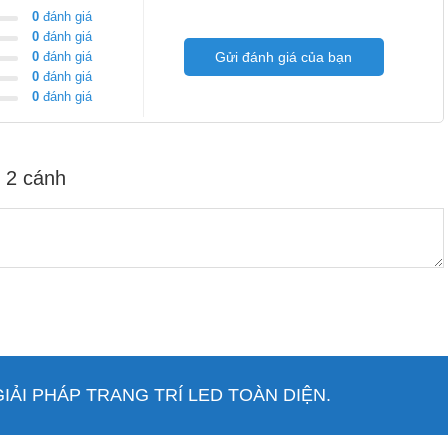
0
đánh giá
0
đánh giá
0
đánh giá
Gửi đánh giá của bạn
0
đánh giá
0
đánh giá
lòng liên hệ trực tiếp bộ phận CSKH của LED Trường An để
 2 cánh
 cảm ứng cho tủ nội thất:
ẢI PHÁP TRANG TRÍ LED TOÀN DIỆN.