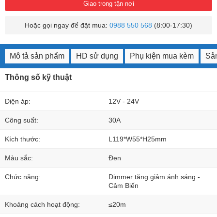
Giao trong tận nơi
Hoặc gọi ngay để đặt mua:
0988 550 568
(8:00-17:30)
Mô tả sản phẩm
HD sử dụng
Phụ kiện mua kèm
Sản
Thông số kỹ thuật
Điện áp:
12V - 24V
Công suất:
30A
Kích thước:
L119*W55*H25mm
Màu sắc:
Đen
Chức năng:
Dimmer tăng giảm ánh sáng -
Cảm Biến
Khoảng cách hoạt động:
≤20m