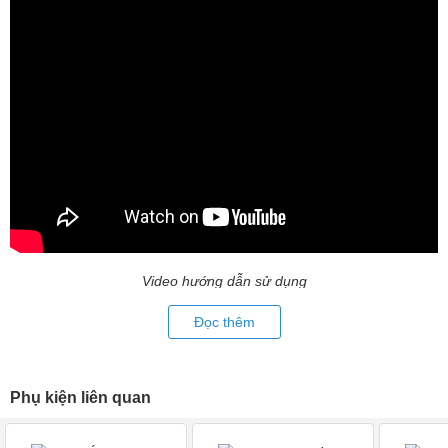
Sơ đồ kết nối Điều khiển 7 màu - Dimmer 30A Đồng Bộ Lan
Ứng dụng của Điều khiển 7 màu - Dimmer 30A Đồng Bộ Lan
Để biết thêm thông tin vè sản phẩm và các dản phẩm led khác ,
Quý khách vui lòng liên hệ với hotline của Led TruongAn để được
tư vấn và hỗ trợ miến phí.
Video hướng dẫn sử dụng
Đọc thêm
Phụ kiện liên quan