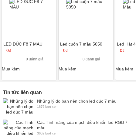
LED ĐÚC F8 7 MÀU
Led cuộn 7 mầu 5050
Led Hắt 
0₫
0₫
0₫
0 đánh giá
0 đánh giá
Mua kèm
Mua kèm
Mua kèm
Tin tức liên quan
Những lý do bạn nên chọn led đúc 7 màu
1679 lượt xem
Các Tính năng của mạch điều khiển led RGB 7
màu
3652 lượt xem