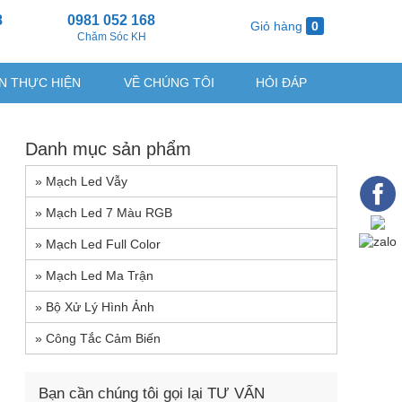
8
0981 052 168
Giỏ hàng
0
g
Chăm Sóc KH
N THỰC HIỆN
VỀ CHÚNG TÔI
HỎI ĐÁP
Danh mục sản phẩm
»
Mạch Led Vẫy
»
Mạch Led 7 Màu RGB
»
Mạch Led Full Color
»
Mạch Led Ma Trận
»
Bộ Xử Lý Hình Ảnh
»
Công Tắc Cảm Biến
Bạn cần chúng tôi gọi lại TƯ VẤN