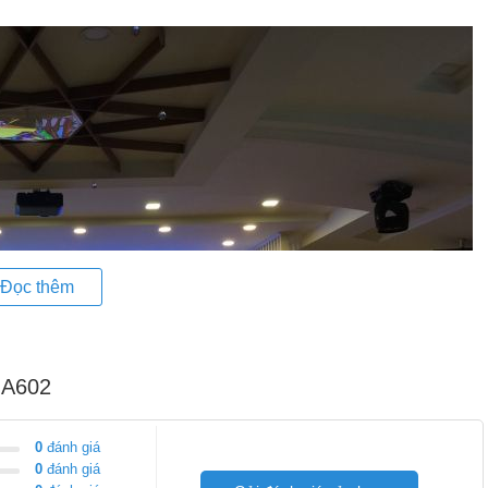
Đọc thêm
-A602
0
đánh giá
0
đánh giá