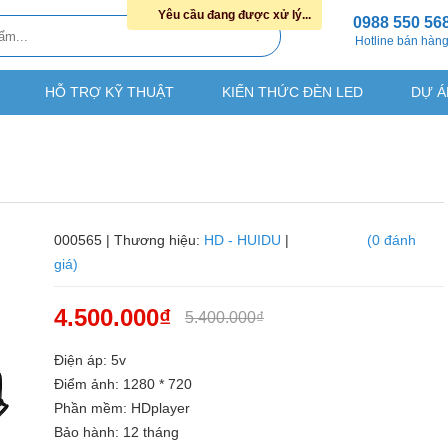
Yêu cầu đang được xử lý...
0988 550 56
Hotline bán hàn
HỖ TRỢ KỸ THUẬT
KIẾN THỨC ĐÈN LED
DỰ Á
000565 | Thương hiệu:
HD - HUIDU
|
(0 đánh
giá)
4.500.000₫
5.400.000₫
Điện áp: 5v
Điểm ảnh: 1280 * 720
Phần mềm: HDplayer
Bảo hành: 12 tháng