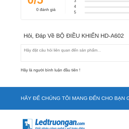
3
4
0 đánh giá
5
Hỏi, Đáp Về BỘ ĐIỀU KHIỂN HD-A602
Để tìm hiểu thêm thông tin sản phẩm HD A602 quý k
An để được tư vấn giải pháp tối ưu nhất, hoàn toàn m
Hãy là người bình luận đầu tiên !
HÃY ĐỂ CHÚNG TÔI MANG ĐẾN CHO BẠN GI