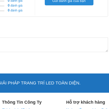
0
đánh giá
Gửi đánh giá của bạn
0
đánh giá
0
đánh giá
hách vui lòng liên hệ trực tiếp bộ phận CSKH của LED Trường
iễn phí!
ẢI PHÁP TRANG TRÍ LED TOÀN DIỆN.
Thông Tin Công Ty
Hỗ trợ khách hàng