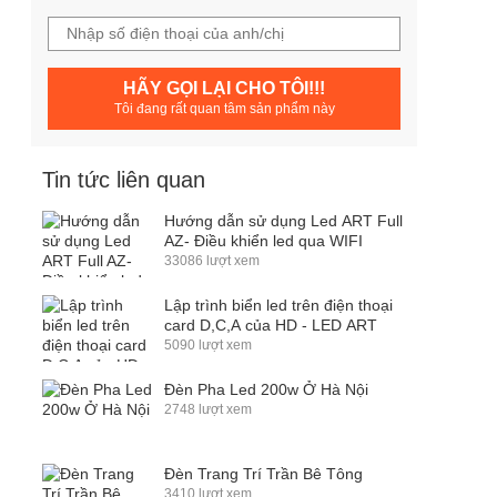
HÃY GỌI LẠI CHO TÔI!!!
Tôi đang rất quan tâm sản phẩm này
Tin tức liên quan
Hướng dẫn sử dụng Led ART Full
AZ- Điều khiển led qua WIFI
33086 lượt xem
Lập trình biển led trên điện thoại
card D,C,A của HD - LED ART
5090 lượt xem
Đèn Pha Led 200w Ở Hà Nội
2748 lượt xem
Đèn Trang Trí Trần Bê Tông
3410 lượt xem