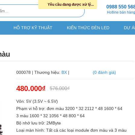
Yêu cầu đang được xử lý...
0988 550 56
Hotline bán hàn
HỖ TRỢ KỸ THUẬT
KIẾN THỨC ĐÈN LED
DỰ Á
màu
000078 | Thương hiệu:
BX
|
(0 đánh giá)
480.000₫
576.000₫
Vôn: 5V (3.5V ~ 6.5V)
Phạm vi hỗ trợ: đơn màu 3200 * 32 2112 * 48 1600 * 64
3 màu 1600 * 32 1056 * 48 800 * 64
Bộ nhớ lưu trữ: 2MByte
Loại màn hình: Tất cả các loại module đơn màu và 3 màu