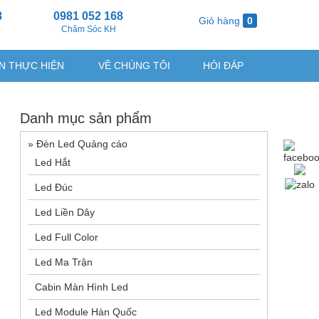
8
0981 052 168
Giỏ hàng
0
g
Chăm Sóc KH
N THỰC HIỆN
VỀ CHÚNG TÔI
HỎI ĐÁP
Danh mục sản phẩm
»
Đèn Led Quảng cáo
Led Hắt
Led Đúc
Led Liền Dây
Led Full Color
Led Ma Trận
Cabin Màn Hình Led
Led Module Hàn Quốc