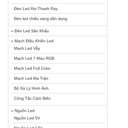
Đèn Led Rọi Thanh Ray
Đèn led chiếu sáng dân dụng
»
Đèn Led Sân Khấu
»
Mạch Điều Khiển Led
Mạch Led Vẫy
Mạch Led 7 Màu RGB
Mạch Led Full Color
Mạch Led Ma Trận
Bộ Xử Lý Hình Ảnh
Công Tắc Cảm Biến
Card BX 5E3 - Module 1
»
Nguồn Led
màu, 3 màu
1.750.000₫
2.100.000₫
Nguồn Led 5V