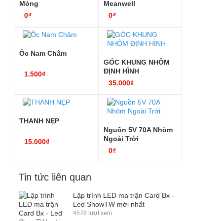
Mỏng
Meanwell
0₫
0₫
Ốc Nam Châm
GÓC KHUNG NHÔM
ĐỊNH HÌNH
1.500₫
35.000₫
THANH NẸP
Nguồn 5V 70A Nhôm
Ngoài Trời
15.000₫
0₫
Tin tức liên quan
Lập trình LED ma trận Card Bx -
Led ShowTW mới nhất
4578 lượt xem