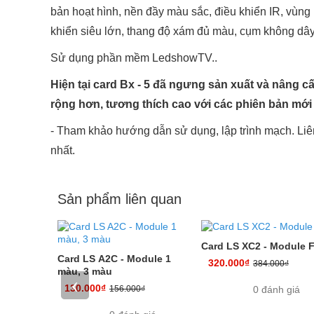
bản hoạt hình, nền đầy màu sắc, điều khiển IR, vùng 
khiển siêu lớn, thang độ xám đủ màu, cụm không dây
Sử dụng phần mềm LedshowTV..
Hiện tại card Bx - 5 đã ngưng sản xuất và nâng cấ
rộng hơn, tương thích cao với các phiên bản m
- Tham khảo hướng dẫn sử dụng, lập trình mạch. Liê
nhất.
Sản phẩm liên quan
Card LS XC2 - Module F
Card LS A2C - Module 1
320.000₫
384.000₫
màu, 3 màu
‹
130.000₫
156.000₫
0 đánh giá