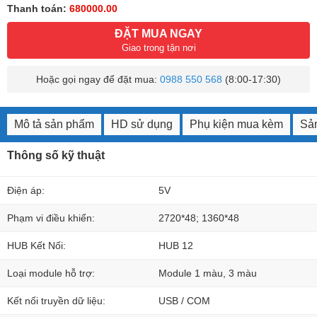
Thanh toán:
680000.00
ĐẶT MUA NGAY
Giao trong tận nơi
Hoặc gọi ngay để đặt mua:
0988 550 568
(8:00-17:30)
Mô tả sản phẩm
HD sử dụng
Phụ kiện mua kèm
Sản
Thông số kỹ thuật
Điện áp:
5V
Phạm vi điều khiển:
2720*48; 1360*48
HUB Kết Nối:
HUB 12
Loại module hỗ trợ:
Module 1 màu, 3 màu
Kết nối truyền dữ liệu:
USB / COM