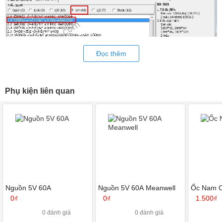
Đọc thêm
Phụ kiện liên quan
B2. Cài đặt thông số màn hình đối với p10 1 màu
B3: Cài đặt thông số màn hình đối với P10 3 màu
Nguồn 5V 60A
Nguồn 5V 60A Meanwell
Ốc Nam 
0₫
0₫
1.500₫
0 đánh giá
0 đánh giá