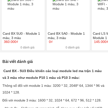
Card BX 5U0 - Module 1
Card BX 5A0 - Module 1
Card LS W
màu, 3 màu
màu, 3 màu
Module 1
360.000₫
0₫
145.000
0 đánh giá
0 đánh giá
Bài viết đánh giá
Card BX - 5U3 Điều khiển các loại module led ma trận 1 màu
và 3 màu như module P10 1 màu và P10 3 màu:
Thông số đối với module 1 màu: 3200 * 32, 2048* 64, 1344 * 96 và
1024 * 128.
Đối với module 3 màu: 1600 * 32, 1024 * 64, 672 * 96, 512 * 128.