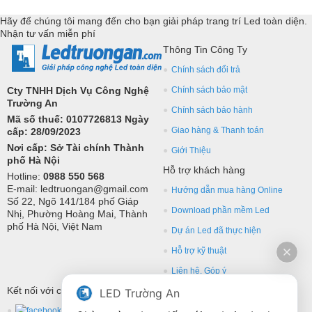
Hãy để chúng tôi mang đến cho bạn giải pháp trang trí Led toàn diện.
Nhận tư vấn miễn phí
Thông Tin Công Ty
Chính sách đổi trả
Cty TNHH Dịch Vụ Công Nghệ
Chính sách bảo mật
Trường An
Chính sách bảo hành
Mã số thuế: 0107726813 Ngày
Giao hàng & Thanh toán
cấp: 28/09/2023
Nơi cấp: Sở Tài chính Thành
Giới Thiệu
phố Hà Nội
Hỗ trợ khách hàng
Hotline:
0988 550 568
E-mail: ledtruongan@gmail.com
Hướng dẫn mua hàng Online
Số 22, Ngõ 141/184 phố Giáp
Download phần mềm Led
Nhị, Phường Hoàng Mai, Thành
phố Hà Nội, Việt Nam
Dự án Led đã thực hiện
Hỗ trợ kỹ thuật
Liên hệ, Góp ý
Kết nối với chúng tôi
LED Trường An