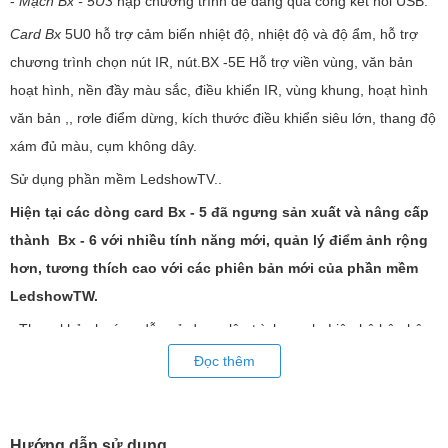
-
Mạch Bx - 5U3
nạp chương trình dễ dàng qua cổng kết nối USB.
Card Bx
5U0 hỗ trợ cảm biến nhiệt độ, nhiệt độ và độ ẩm, hỗ trợ
chương trình chọn nút IR, nút.BX -5E Hỗ trợ viền vùng, văn bản
hoạt hình, nền đầy màu sắc, điều khiển IR, vùng khung, hoạt hình
văn bản ,, rơle điểm dừng, kích thước điều khiển siêu lớn, thang độ
xám đủ màu, cụm không dây.
Sử dụng phần mềm LedshowTV..
Hiện tại các dòng card Bx - 5 đã ngưng sản xuất và nâng cấp
thành Bx - 6 với nhiều tính năng mới, quản lý điểm ảnh rộng
hơn, tương thích cao với các phiên bản mới của phần mềm
LedshowTW.
- Tham khảo hướng dẫn sử dụng, lập trình mạch. Liên hệ bộ phận
kỹ thuật của LED Trường An để được hỗ trợ tốt nhất.
Đọc thêm
Hướng dẫn sử dụng