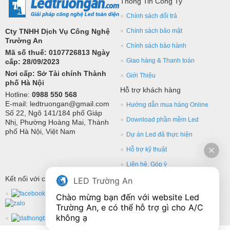
Thông Tin Công Ty
Chính sách đổi trả
Cty TNHH Dịch Vụ Công Nghệ
Chính sách bảo mật
Trường An
Chính sách bảo hành
Mã số thuế: 0107726813 Ngày
Giao hàng & Thanh toán
cấp: 28/09/2023
Nơi cấp: Sở Tài chính Thành
Giới Thiệu
phố Hà Nội
Hỗ trợ khách hàng
Hotline:
0988 550 568
E-mail: ledtruongan@gmail.com
Hướng dẫn mua hàng Online
Số 22, Ngõ 141/184 phố Giáp
Download phần mềm Led
Nhị, Phường Hoàng Mai, Thành
phố Hà Nội, Việt Nam
Dự án Led đã thực hiện
Hỗ trợ kỹ thuật
Liên hệ, Góp ý
Kết nối với chúng tôi
LED Trường An
Chào mừng bạn đến với website Led 
Trường An, e có thể hỗ trợ gì cho A/C 
không ạ