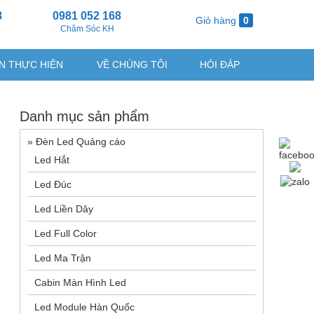
8
0981 052 168
Giỏ hàng
0
g
Chăm Sóc KH
N THỰC HIỆN
VỀ CHÚNG TÔI
HỎI ĐÁP
Danh mục sản phẩm
»
Đèn Led Quảng cáo
Led Hắt
Led Đúc
Led Liền Dây
Led Full Color
Led Ma Trận
Cabin Màn Hình Led
Led Module Hàn Quốc