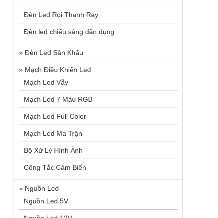
Đèn Led Rọi Thanh Ray
Đèn led chiếu sáng dân dụng
»
Đèn Led Sân Khấu
»
Mạch Điều Khiển Led
Mạch Led Vẫy
Mạch Led 7 Màu RGB
Mạch Led Full Color
Mạch Led Ma Trận
Bộ Xử Lý Hình Ảnh
Công Tắc Cảm Biến
»
Nguồn Led
Nguồn Led 5V
NGUỒN 12V 25A GONIE
MỎNG DÀI