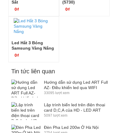
Sắt
(5730)
0₫
0₫
Led Hắt 3 Bóng
Samsung Vàng Nắng
0₫
Tin tức liên quan
Hướng dẫn sử dụng Led ART Full
AZ- Điều khiển led qua WIFI
33095 lượt xem
Lập trình biển led trên điện thoại
card D,C,A của HD - LED ART
5097 lượt xem
Đèn Pha Led 200w Ở Hà Nội
2754 lượt xem