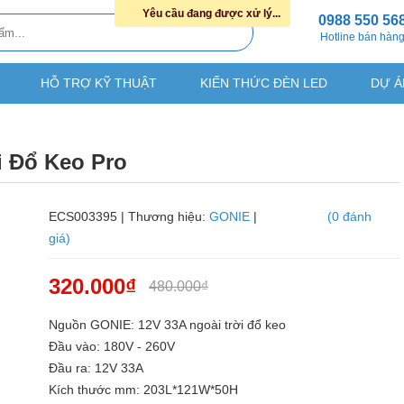
Yêu cầu đang được xử lý...
0988 550 56
Hotline bán hàn
HỖ TRỢ KỸ THUẬT
KIẾN THỨC ĐÈN LED
DỰ Á
i Đổ Keo Pro
ECS003395 | Thương hiệu:
GONIE
|
(0 đánh
giá)
320.000₫
480.000₫
Nguồn GONIE: 12V 33A ngoài trời đổ keo
Đầu vào: 180V - 260V
Đầu ra: 12V 33A
Kích thước mm: 203L*121W*50H