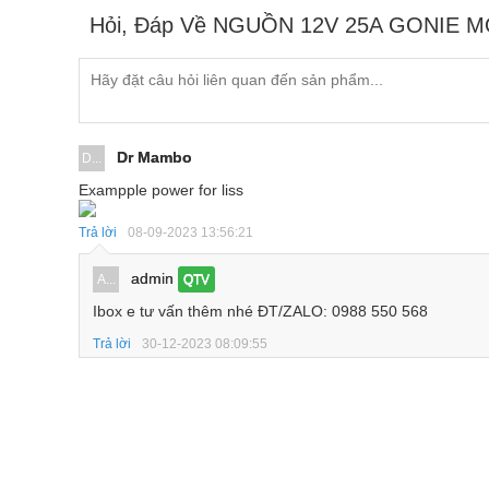
Hỏi, Đáp Về NGUỒN 12V 25A GONIE 
Dr Mambo
D...
Exampple power for liss
Trả lời
08-09-2023 13:56:21
admin
A...
QTV
Ibox e tư vấn thêm nhé ĐT/ZALO: 0988 550 568
Trả lời
30-12-2023 08:09:55