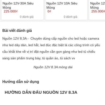
Nguồn 12V-30A Siêu
Nguồn 12V 10A Siêu
Nguồn 12
Mỏng
Mỏng
Mỏng
225.000₫
0₫
255.000
0 đánh giá
0 đánh giá
Bài viết đánh giá
Nguồn 12V 8,3A - Chuyên dùng cấp nguồn cho led hoặc camera
như led dây dán, led hắt, led đúc đặc biệt là các công trình có yếu
cầu khắt khe về vị trí đặt nguồn cần gọn gàng như led tủ chiếu
sáng sản phẩm trưng bày, tủ quần áo, tủ sách vv
Nguồn 12V 8.3A mỏng dài
Hướng dẫn sử dụng
HƯỜNG DẪN ĐẤU NGUỒN 12V 8.3A