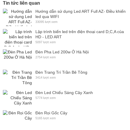
Tin tức liên quan
Hướng dẫn sử dụng Led ART Full AZ- Điều khiển
led qua WIFI
33095 lượt xem
Lập trình biển led trên điện thoại card D,C,A của
HD - LED ART
5097 lượt xem
Đèn Pha Led 200w Ở Hà Nội
2754 lượt xem
Đèn Trang Trí Trần Bê Tông
3414 lượt xem
Đèn Led Chiếu Sáng Cây Xanh
5774 lượt xem
Đèn Rọi Gốc Cây
5165 lượt xem