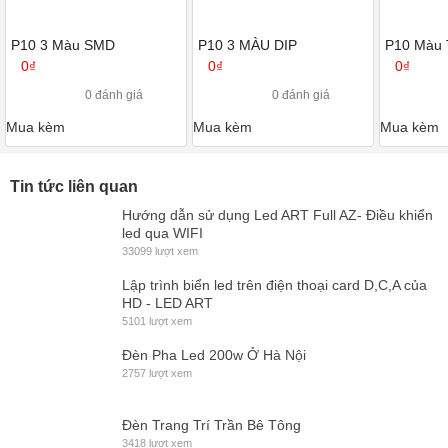
P10 3 Màu SMD
P10 3 MÀU DIP
P10 Màu 
0₫
0₫
0₫
0 đánh giá
0 đánh giá
Mua kèm
Mua kèm
Mua kèm
Tin tức liên quan
Hướng dẫn sử dụng Led ART Full AZ- Điều khiển
led qua WIFI
33099 lượt xem
Lập trình biển led trên điện thoại card D,C,A của
HD - LED ART
5101 lượt xem
Đèn Pha Led 200w Ở Hà Nội
2757 lượt xem
Đèn Trang Trí Trần Bê Tông
3418 lượt xem