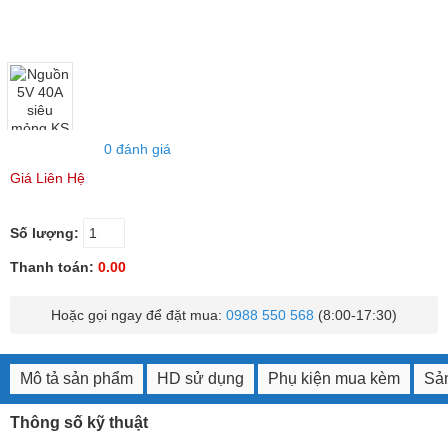
0 đánh giá
Giá Liên Hệ
Số lượng:
Thanh toán:
0.00
Hoặc gọi ngay để đặt mua:
0988 550 568
(8:00-17:30)
Mô tả sản phẩm
HD sử dụng
Phụ kiện mua kèm
Sản
Thông số kỹ thuật