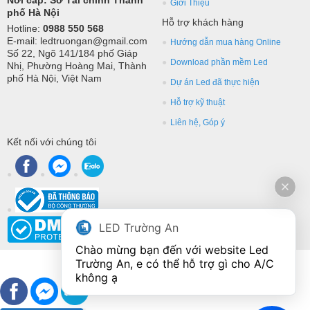
Nơi cấp: Sở Tài chính Thành
Giới Thiệu
phố Hà Nội
Hỗ trợ khách hàng
Hotline:
0988 550 568
E-mail: ledtruongan@gmail.com
Hướng dẫn mua hàng Online
Số 22, Ngõ 141/184 phố Giáp
Download phần mềm Led
Nhị, Phường Hoàng Mai, Thành
phố Hà Nội, Việt Nam
Dự án Led đã thực hiện
Hỗ trợ kỹ thuật
Liên hệ, Góp ý
Kết nối với chúng tôi
LED Trường An
Chào mừng bạn đến với website Led 
Trường An, e có thể hỗ trợ gì cho A/C 
không ạ