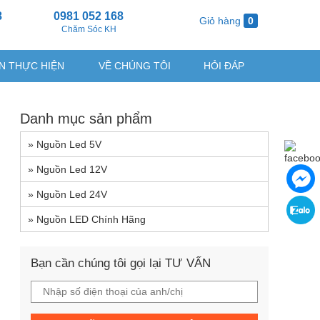
8
0981 052 168
Giỏ hàng
0
g
Chăm Sóc KH
N THỰC HIỆN
VỀ CHÚNG TÔI
HỎI ĐÁP
Danh mục sản phẩm
»
Nguồn Led 5V
»
Nguồn Led 12V
»
Nguồn Led 24V
»
Nguồn LED Chính Hãng
Bạn cần chúng tôi gọi lại TƯ VẤN