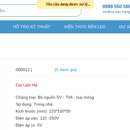
Yêu cầu đang được xử lý...
0988 550 56
Hotline bán hàn
HỖ TRỢ KỸ THUẬT
KIẾN THỨC ĐÈN LED
DỰ Á
000013 |
(0 đánh giá)
Giá Liên Hệ
Chủng loại: Bộ nguồn 5V - 70A - loại mỏng
Sử dụng: Trong nhà
Kích thước (mm): 220*100*30
Điện áp vào: 110 -250V
Điện áp ra: 5V