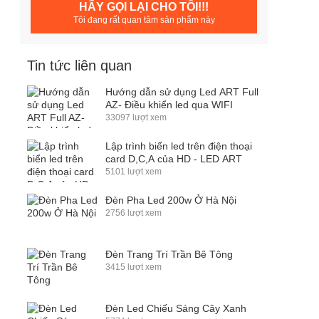
HÃY GỌI LẠI CHO TÔI!!!
Tôi đang rất quan tâm sản phẩm này
Tin tức liên quan
Hướng dẫn sử dụng Led ART Full
AZ- Điều khiển led qua WIFI
33097 lượt xem
Lập trình biển led trên điện thoại
card D,C,A của HD - LED ART
5101 lượt xem
Đèn Pha Led 200w Ở Hà Nội
2756 lượt xem
Đèn Trang Trí Trần Bê Tông
3415 lượt xem
Đèn Led Chiếu Sáng Cây Xanh