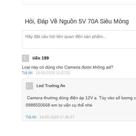
Hỏi, Đáp Về Nguồn 5V 70A Siêu Mỏng
tiến 199
T...
Loại này có dùng cho Cameza được không ad?
Trả lời
19-05-2020 12:07:52
Led Trường An
L...
Camera thường dùng điện áp 12V ạ. Tùy vào số lượng c
0988550568 em tư vấn cụ thể nhé
Trả lời
19-05-2020 17:36:37