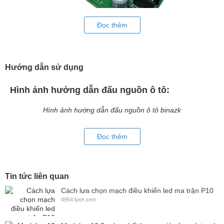
Đọc thêm
Nguồn ô tô binazk 10A
Hướng dẫn sử dụng
Hình ảnh hướng dẫn đấu nguồn ô tô:
Hình ảnh hướng dẫn đấu nguồn ô tô binazk
Đọc thêm
Tin tức liên quan
Cách lựa chọn mạch điều khiển led ma trận P10
Nguồn ô tô binazk 20A không vỏ
4954 lượt xem