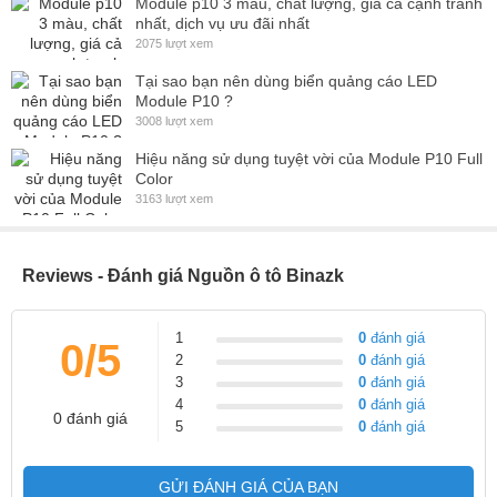
Module p10 3 màu, chất lượng, giá cả cạnh tranh
nhất, dịch vụ ưu đãi nhất
2075 lượt xem
Tại sao bạn nên dùng biển quảng cáo LED
Module P10 ?
3008 lượt xem
Hiệu năng sử dụng tuyệt vời của Module P10 Full
Color
3163 lượt xem
Reviews - Đánh giá Nguồn ô tô Binazk
Nguồn ô tô binazk 20A
1
0
đánh giá
0/5
Nguồn ô tô binazk 30A
2
0
đánh giá
3
0
đánh giá
Nguồn ô tô binazk 40A
4
0
đánh giá
0 đánh giá
5
0
đánh giá
Nguồn ô tô binazk 60A
Nguồn ô tô binazk 60A
GỬI ĐÁNH GIÁ CỦA BẠN