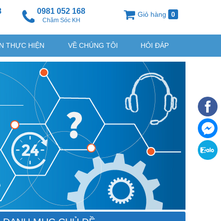
8
0981 052 168
Giỏ hàng
0
g
Chăm Sóc KH
N THỰC HIỆN
VỀ CHÚNG TÔI
HỎI ĐÁP