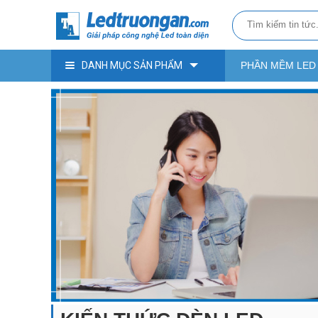
DANH MỤC SẢN PHẨM
PHẦN MỀM LED