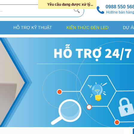
Yêu cầu đang được xử lý...
0988 550 56
Hotline bán hàn
HỖ TRỢ KỸ THUẬT
KIẾN THỨC ĐÈN LED
DỰ Á