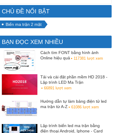
CHỦ ĐỀ NỔI BẬT
Biển ma trận 2 mặt
BẠN ĐỌC XEM NHIỀU
Cách tìm FONT bằng hình ảnh
Online hiệu quả
• 117381 lượt xem
Tải và cài đặt phần mềm HD 2018 -
Lập trình LED Ma Trận
• 66891 lượt xem
Hướng dẫn tự làm bảng điện tử led
ma trận từ A-Z
• 61086 lượt xem
Lập trình biển led ma trận bằng
điện thoại Android, Iphone - Card