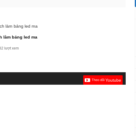
 làm bảng led ma
82 lượt xem
Youtube
Theo dõi