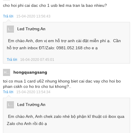
cho hoi phi cai dac cho 1 usb led ma tran la bao nhieu?
Trả lời
15-04-2020 13:56:43
Led Trường An
L...
Em chào Anh, đơn vị em hỗ trợ anh cài đặt miễn phí ạ. Cần
hỗ trợ anh inbox ĐT/Zalo: 0981.052.168 cho e ạ
Trả lời
16-04-2020 07:45:01
hongquangsang
H...
toi co mua 1 card u62 nhung khong biet cai dac vay cho hoi bo
phan cskh co ho tro cho tui khong?..
Trả lời
15-04-2020 13:54:34
Led Trường An
L...
Em chào Anh, Anh chek zalo nhé bộ phận kĩ thuật có ibox qua
Zalo cho Anh rồi đó ạ