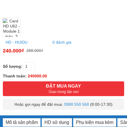
HD - HUIDU
0 đánh giá
240.000₫
288.000₫
Số lượng:
Thanh toán:
240000.00
ĐẶT MUA NGAY
Giao trong tận nơi
Hoặc gọi ngay để đặt mua:
0988 550 568
(8:00-17:30)
Mô tả sản phẩm
HD sử dụng
Phụ kiện mua kèm
Sản