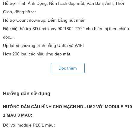
Hỗ trợ Hình Ảnh Động, Nền flash đẹp mắt, Văn Bản, Ảnh, Thời
Gian, đồng hồ vv
Hổ trợ Count down/up, Đếm bằng nút nhấn
Đặc biệt hỗ trợ 3D text xoay 90°180° 270 ° cho hiển thị theo chiều
dọc,...
Updated chương trình bằng U-đĩa và WIFI
Hơn 200 loại các hiệu ứng đẹp mắt.
Các bạn có thể tham khảo 1 số bài hướng dẫn phần mềm HD2018
Đọc thêm
dưới đây:
Tải và cài đặt phần mềm HD 2018 - Lập trình LED Ma Trận
Lập trình biển led ma trận xếp dọc trên phần mềm HD2018
Hướng dẫn sử dụng
Ngoài ra các bạn có thể liên hệ trực tiếp đến bộ phận CSKH để
HƯỚNG DẪN CẤU HÌNH CHO MẠCH HD - U62 VỚI MODULE P10
được tư vấn tốt nhất!
1 MÀU 3 MÀU:
Đối với module P10 1 màu: