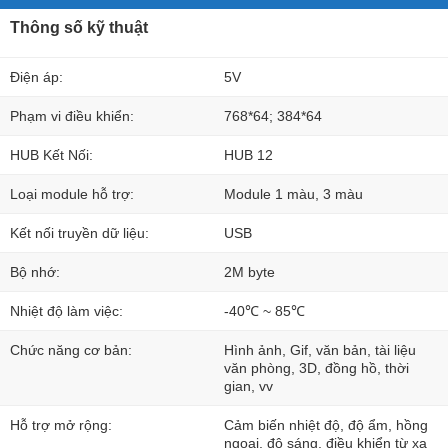
Thông số kỹ thuật
Điện áp:
5V
Phạm vi điều khiển:
768*64; 384*64
HUB Kết Nối:
HUB 12
Loại module hỗ trợ:
Module 1 màu, 3 màu
Kết nối truyền dữ liệu:
USB
Bộ nhớ:
2M byte
Nhiệt độ làm việc:
-40℃ ~ 85℃
Chức năng cơ bản:
Hình ảnh, Gif, văn bản, tài liệu
văn phòng, 3D, đồng hồ, thời
gian, vv
Hỗ trợ mở rộng:
Cảm biến nhiệt độ, độ ẩm, hồng
ngoại, độ sáng, điều khiển từ xa