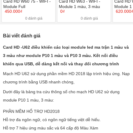
Card HD W60 75 - WIFI -
Card HD W63 - WIFI -
Card HD W
Module Full
Module 1 màu, 3 màu
Module 1
450.000₫
0₫
620.000
0 đánh giá
0 đánh giá
Bài viết đánh giá
Card HD -U62 điều khiển các loại module led ma trận 1 màu và
3 màu như module P10 1 màu và P10 3 màu. Kết nối điều
khiển qua USB, dễ dàng kết nối và thay đổi chương trình
Mạch HD U62 sử dụng phần mềm HD 2018 lập trình hiệu ứng. Nạp
chương trình bằng USB nhanh chóng,
Dưới đây là bảng tra cứu thông số cho mạch HD U62 sử dụng
module P10 1 màu, 3 màu:
PHẦN MỀM HỔ TRỢ HD2018
Hỗ trợ đa ngôn ngữ, có ngôn ngữ tiếng việt dễ hiểu.
Hỗ trợ 7 hiệu ứng màu sắc và 64 cấp độ Màu Xám