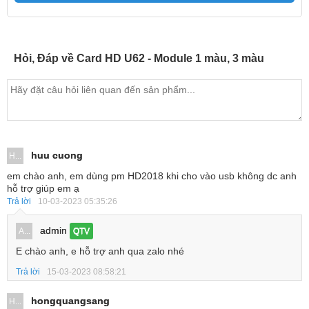
Hỏi, Đáp về Card HD U62 - Module 1 màu, 3 màu
huu cuong
H...
em chào anh, em dùng pm HD2018 khi cho vào usb không dc anh
hỗ trợ giúp em ạ
Trả lời
10-03-2023 05:35:26
admin
A...
QTV
E chào anh, e hỗ trợ anh qua zalo nhé
Trả lời
15-03-2023 08:58:21
hongquangsang
H...