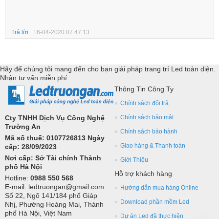
Trả lời
16-04-2020 07:47:13
Hãy để chúng tôi mang đến cho bạn giải pháp trang trí Led toàn diện.
Nhận tư vấn miễn phí
Thông Tin Công Ty
Chính sách đổi trả
Cty TNHH Dịch Vụ Công Nghệ
Chính sách bảo mật
Trường An
Chính sách bảo hành
Mã số thuế: 0107726813 Ngày
Giao hàng & Thanh toán
cấp: 28/09/2023
Nơi cấp: Sở Tài chính Thành
Giới Thiệu
phố Hà Nội
Hỗ trợ khách hàng
Hotline:
0988 550 568
E-mail: ledtruongan@gmail.com
Hướng dẫn mua hàng Online
Số 22, Ngõ 141/184 phố Giáp
Download phần mềm Led
Nhị, Phường Hoàng Mai, Thành
phố Hà Nội, Việt Nam
Dự án Led đã thực hiện