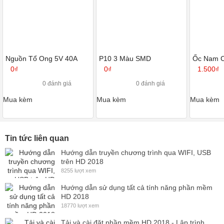
Nguồn Tổ Ong 5V 40A
P10 3 Màu SMD
Ốc Nam 
0₫
0₫
1.500₫
0 đánh giá
0 đánh giá
Mua kèm
Mua kèm
Mua kèm
Tin tức liên quan
Hướng dẫn truyền chương trình qua WIFI, USB
trên HD 2018
8255 lượt xem
Hướng dẫn sử dụng tất cả tính năng phần mềm
HD 2018
18770 lượt xem
Tải và cài đặt phần mềm HD 2018 - Lập trình