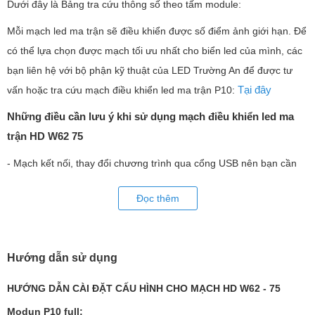
Dưới đây là Bảng tra cứu thông số theo tấm module:
Mỗi mạch led ma trận sẽ điều khiển được số điểm ảnh giới hạn. Để
có thể lựa chọn được mạch tối ưu nhất cho biển led của mình, các
bạn liên hệ với bộ phận kỹ thuật của LED Trường An để được tư
Tại đây
vấn hoặc tra cứu mạch điều khiển led ma trận P10:
Những điều cần lưu ý khi sử dụng mạch điều khiển led ma
trận HD W62 75
- Mạch kết nối, thay đổi chương trình qua cổng USB nên bạn cần
sử dụng thêm dây USB kéo dài để thuận tiện trong việc thay đổi
Đọc thêm
chương trình.
- Điện áp: 5V DC -> kiểm tra kỹ điện áp của bộ đổi nguồn, cắm
đúng âm (-) dương (+) vào mạch. Cách điện mặt dưới của mạch
Hướng dẫn sử dụng
tránh chập, cháy bản mạch.
- Tham khảo hướng dẫn sử dụng, lập trình mạch. Liên hệ bộ phận
HƯỚNG DẪN CÀI ĐẶT CẤU HÌNH CHO MẠCH HD W62 - 75
kỹ thuật của LED Trường An để được hỗ trợ tốt nhất.
Modun P10 full: