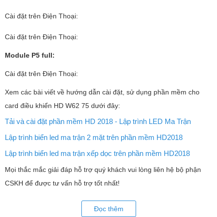
Xem thêm:
Cài đặt trên Điện Thoại:
Hướng dẫn tự làm bảng điện tử led ma trận từ A-Z
Cài đặt trên Điện Thoại:
Hướng dẫn làm khung cho biển led ma trận
Module P5 full:
Để tải và cài đặt phần mềm HD2018, lập trình cho mạch, thiết lập
các thông số cài đặt cho mạch.... các bạn xem ở bên phần hướng
Cài đặt trên Điện Thoại:
dẫn sử dụng. Trong quá trình sử dụng và lập trình có bất kỳ khó
Xem các bài viết về hướng dẫn cài đặt, sử dụng phần mềm cho
khăn nào hãy liên hệ với bộ phận kỹ thuật của LED Trường An để
card điều khiển HD W62 75 dưới đây:
được tư vấn và hỗ trợ miễn phí.
Tải và cài đặt phần mềm HD 2018 - Lập trình LED Ma Trận
Lập trình biển led ma trận 2 mặt trên phần mềm HD2018
Lập trình biển led ma trận xếp dọc trên phần mềm HD2018
Mọi thắc mắc giải đáp hỗ trợ quý khách vui lòng liên hệ bộ phận
CSKH để được tư vấn hỗ trợ tốt nhất!
Đọc thêm