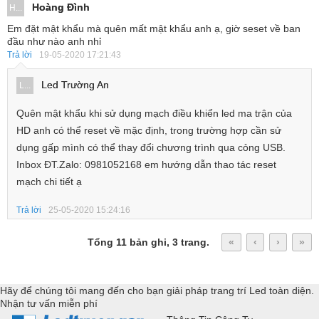
Hoàng Đình
H...
Em đặt mật khẩu mà quên mất mật khẩu anh ạ, giờ seset về ban
đầu như nào anh nhỉ
Trả lời
19-05-2020 17:21:43
Led Trường An
L...
Quên mật khẩu khi sử dụng mạch điều khiển led ma trận của
HD anh có thể reset về mặc định, trong trường hợp cần sử
dụng gấp mình có thể thay đổi chương trình qua cỏng USB.
Inbox ĐT.Zalo: 0981052168 em hướng dẫn thao tác reset
mạch chi tiết ạ
Trả lời
25-05-2020 15:24:16
Tổng 11 bản ghi, 3 trang.
«
‹
›
»
Hãy để chúng tôi mang đến cho bạn giải pháp trang trí Led toàn diện.
Nhận tư vấn miễn phí