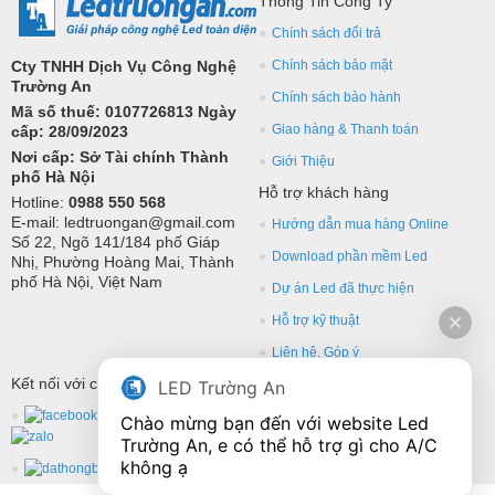
Thông Tin Công Ty
Chính sách đổi trả
Cty TNHH Dịch Vụ Công Nghệ
Chính sách bảo mật
Trường An
Chính sách bảo hành
Mã số thuế: 0107726813 Ngày
Giao hàng & Thanh toán
cấp: 28/09/2023
Nơi cấp: Sở Tài chính Thành
Giới Thiệu
phố Hà Nội
Hỗ trợ khách hàng
Hotline:
0988 550 568
E-mail: ledtruongan@gmail.com
Hướng dẫn mua hàng Online
Số 22, Ngõ 141/184 phố Giáp
Download phần mềm Led
Nhị, Phường Hoàng Mai, Thành
phố Hà Nội, Việt Nam
Dự án Led đã thực hiện
Hỗ trợ kỹ thuật
Liên hệ, Góp ý
Kết nối với chúng tôi
LED Trường An
Chào mừng bạn đến với website Led 
Trường An, e có thể hỗ trợ gì cho A/C 
không ạ