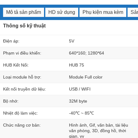
Mô tả sản phẩm
HD sử dụng
Phụ kiện mua kèm
Sản
Thông số kỹ thuật
Điện áp:
5V
Phạm vi điều khiển:
640*160; 1280*64
HUB Kết Nối:
HUB 75
Loại module hỗ trợ:
Module Full color
Kết nối truyền dữ liệu:
USB / WIFI
Bộ nhớ:
32M byte
Nhiệt độ làm việc:
-40℃ ~ 85℃
Chức năng cơ bản:
Hình ảnh, Gif, văn bản, tài liệu
văn phòng, 3D, đồng hồ, thời
gian, vv