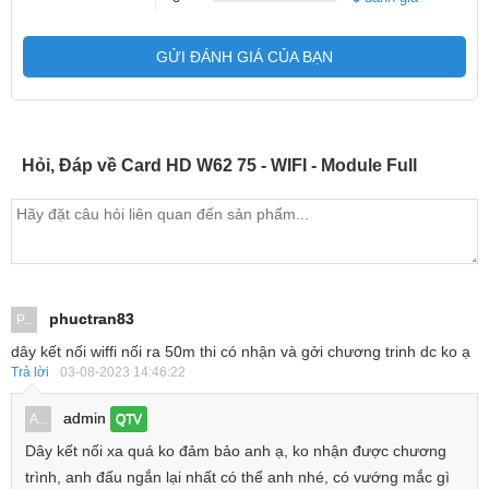
GỬI ĐÁNH GIÁ CỦA BẠN
Hỏi, Đáp về Card HD W62 75 - WIFI - Module Full
phuctran83
P...
dây kết nối wiffi nối ra 50m thi có nhận và gởi chương trinh dc ko ạ
Trả lời
03-08-2023 14:46:22
admin
A...
QTV
Dây kết nối xa quá ko đảm bảo anh ạ, ko nhận được chương
trình, anh đấu ngắn lại nhất có thể anh nhé, có vướng mắc gì