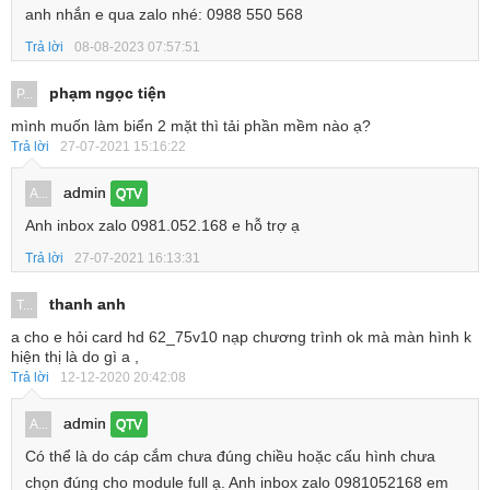
anh nhắn e qua zalo nhé: 0988 550 568
Trả lời
08-08-2023 07:57:51
phạm ngọc tiện
P...
mình muốn làm biển 2 mặt thì tải phần mềm nào ạ?
Trả lời
27-07-2021 15:16:22
admin
A...
QTV
Anh inbox zalo 0981.052.168 e hỗ trợ ạ
Trả lời
27-07-2021 16:13:31
thanh anh
T...
a cho e hỏi card hd 62_75v10 nạp chương trình ok mà màn hình k
hiện thị là do gì a ,
Trả lời
12-12-2020 20:42:08
admin
A...
QTV
Có thể là do cáp cắm chưa đúng chiều hoặc cấu hình chưa
chọn đúng cho module full ạ. Anh inbox zalo 0981052168 em