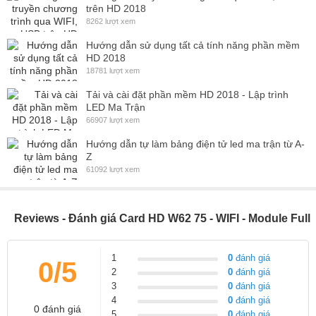
trên HD 2018
8262 lượt xem
Hướng dẫn sử dụng tất cả tính năng phần mềm
HD 2018
18781 lượt xem
Tải và cài đặt phần mềm HD 2018 - Lập trình
LED Ma Trận
66907 lượt xem
Hướng dẫn tự làm bảng điện tử led ma trận từ A-
Z
61092 lượt xem
Reviews - Đánh giá Card HD W62 75 - WIFI - Module Full
1
0
đánh giá
0/5
2
0
đánh giá
3
0
đánh giá
4
0
đánh giá
0 đánh giá
5
0
đánh giá