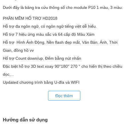
Dưới đây là bảng tra cứu thông số cho module P10 1 màu, 3 màu:
PHẦN MỀM HỔ TRỢ HD2018
Hỗ trợ đa ngôn ngữ, có ngôn ngữ tiếng việt dễ hiểu.
Hỗ trợ 7 hiệu ứng màu sắc và 64 cấp độ Màu Xám
Hỗ trợ Hình Ảnh Động, Nền flash đẹp mắt, Văn Bản, Ảnh, Thời
Gian, đồng hồ vv
Hổ trợ Count down/up, Đếm bằng nút nhấn
Đặc biệt hỗ trợ 3D text xoay 90°180° 270 ° cho hiển thị theo chiều
dọc,...
Updated chương trình bằng U-đĩa và WIFI
Hơn 200 loại các hiệu ứng đẹp mắt.
Đọc thêm
Các bạn có thể tham khảo 1 số bài hướng dẫn phần mềm HD2018
dưới đây:
Tải và cài đặt phần mềm HD 2018 - Lập trình LED Ma Trận
Hướng dẫn sử dụng
Lập trình biển led ma trận xếp dọc trên phần mềm HD2018