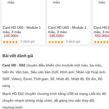
Card HD U60 - Module 1
Card HD U63 - Module 1
Card HD 
màu, 3 màu
màu, 3 màu
màu, 3 m
145.000₫
345.000₫
550.000
0 đánh giá
0 đánh giá
Bài viết đánh giá
Card HD - E62
chuyên điều khiển cho module một màu, ba màu,
hiển thị Văn bản, Siêu văn bản (GIF, Hình ảnh, Nhân vật Hoạt ảnh,
SWF, Video), Excel, Thời gian, Số, Nhiệt độ, Nhiệt độ, Độ ẩm, Độ
sáng, ...
Mạch HD E62 chuyền chương trình bằng USB và mạng LAN tôc độ
chuyền nhanh không chập chờn, dễ giàng cho việc thay đổi
chương trình .