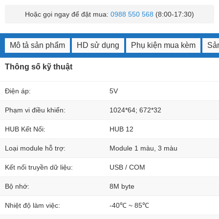
Hoặc gọi ngay để đặt mua:
0988 550 568
(8:00-17:30)
Mô tả sản phẩm
HD sử dụng
Phụ kiện mua kèm
Sản
Thông số kỹ thuật
Điện áp:
5V
Phạm vi điều khiển:
1024*64; 672*32
HUB Kết Nối:
HUB 12
Loại module hỗ trợ:
Module 1 màu, 3 màu
Kết nối truyền dữ liệu:
USB / COM
Bộ nhớ:
8M byte
Nhiệt độ làm việc:
-40℃ ~ 85℃