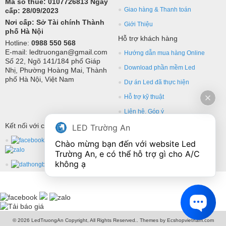
Mã số thuế: 0107726813 Ngày
Giao hàng & Thanh toán
cấp: 28/09/2023
Nơi cấp: Sở Tài chính Thành
Giới Thiệu
phố Hà Nội
Hỗ trợ khách hàng
Hotline:
0988 550 568
E-mail: ledtruongan@gmail.com
Hướng dẫn mua hàng Online
Số 22, Ngõ 141/184 phố Giáp
Download phần mềm Led
Nhị, Phường Hoàng Mai, Thành
phố Hà Nội, Việt Nam
Dự án Led đã thực hiện
Hỗ trợ kỹ thuật
Liên hệ, Góp ý
Kết nối với chúng tôi
LED Trường An
Chào mừng bạn đến với website Led 
Trường An, e có thể hỗ trợ gì cho A/C 
không ạ
© 2026 LedTruongAn Copyright, All Rights Reserved.. Themes by Ecshopvietnam.com