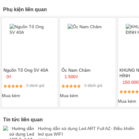
Phụ kiện liên quan
Nguồn Tổ Ong 5V 40A
Ốc Nam Châm
KHUNG N
HÌNH
0₫
1.500₫
150.000
0 đánh giá
0 đánh giá
Mua kèm
Mua kèm
Mua kèm
Tin tức liên quan
Hướng dẫn sử dụng Led ART Full AZ- Điều khiển
led qua WIFI