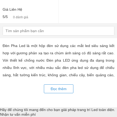
Giá Liên Hệ
5/5
0 đánh giá
Đèn Pha Led là một hộp đèn sử dụng các mắt led siêu sáng kết
hợp với gương phản xạ tạo ra chùm ánh sáng có độ sáng rất cao.
Với thiết kế chống nước Đèn pha LED ứng dụng đa dạng trong
nhiều lĩnh vực, với nhiều màu sắc đèn pha led sử dụng để chiếu
sáng, hắt tường kiến trúc, không gian, chiếu cây, biển quảng cáo,
… LED Trường An cung cấp đa dạng mẫu mã đèn pha led chất
Đọc thêm
lượng cao, chíp led siêu sáng. Đồng hành, hỗ trợ kỹ thuật triển khai
các giải pháp trang tri led toàn diện.
Hãy để chúng tôi mang đến cho bạn giải pháp trang trí Led toàn diện.
Nhận tư vấn miễn phí