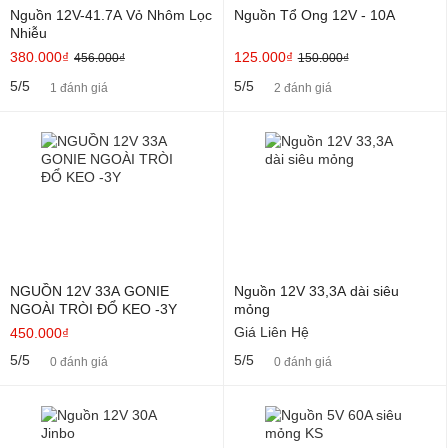
Nguồn 12V-41.7A Vỏ Nhôm Lọc
Nguồn Tổ Ong 12V - 10A
Nhiễu
380.000₫
125.000₫
456.000₫
150.000₫
5/5
5/5
1 đánh giá
2 đánh giá
NGUỒN 12V 33A GONIE
Nguồn 12V 33,3A dài siêu
NGOÀI TRÒI ĐỔ KEO -3Y
mỏng
Giá Liên Hệ
450.000₫
5/5
5/5
0 đánh giá
0 đánh giá