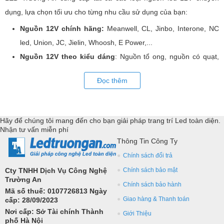
dụng, lựa chọn tối ưu cho từng nhu cầu sử dụng của bạn:
Nguồn 12V chính hãng:
Meanwell, CL, Jinbo, Interone, NC
led, Union, JC, Jielin, Whoosh, E Power,...
Nguồn 12V theo kiểu dáng
: Nguồn tổ ong, nguồn có quạt,
nguồn chống mưa, nguồn chống nước, nguồn đũa, nguồn siêu
Đọc thêm
mỏng, nguồn dài, nguồn adaptor, ...
Nguồn led 12V với đủ mức công suất, kích thước cho từng ứng
dụng chuyên biệt như biển quảng cáo, biển hộp, biển 2 mặt, trang
Hãy để chúng tôi mang đến cho bạn giải pháp trang trí Led toàn diện.
trí ngoài trời, đèn tranh điện,... Đồng hành, hỗ trợ kỹ thuật triển
Nhận tư vấn miễn phí
Thông Tin Công Ty
khai các giải pháp công nghệ led toàn diện.
Chính sách đổi trả
Cty TNHH Dịch Vụ Công Nghệ
Chính sách bảo mật
Trường An
Chính sách bảo hành
Mã số thuế: 0107726813 Ngày
Giao hàng & Thanh toán
cấp: 28/09/2023
Nơi cấp: Sở Tài chính Thành
Giới Thiệu
phố Hà Nội