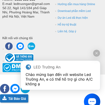
E-mail: ledtruongan@gmail.com
Hướng dẫn mua hàng Online
Số 22, Ngõ 141/184 phố Giáp
Download phần mềm Led
Nhị, Phường Hoàng Mai, Thành
phố Hà Nội, Việt Nam
Dự án Led đã thực hiện
Hỗ trợ kỹ thuật
Liên hệ, Góp ý
Kết nối với chúng tôi
LED Trường An
Chào mừng bạn đến với website Led 
Trường An, e có thể hỗ trợ gì cho A/C 
không ạ