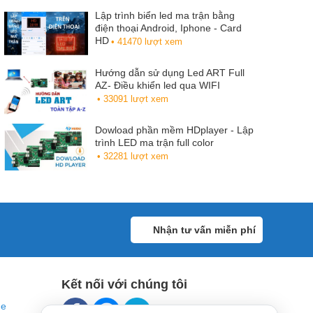
Lập trình biển led ma trận bằng
điện thoại Android, Iphone - Card
HD
• 41470 lượt xem
Hướng dẫn sử dụng Led ART Full
AZ- Điều khiển led qua WIFI
• 33091 lượt xem
Dowload phần mềm HDplayer - Lập
trình LED ma trận full color
• 32281 lượt xem
Nhận tư vấn miễn phí
Kết nối với chúng tôi
ne