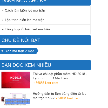
DANH MỤC CHỦ ĐỀ
Cách làm biển led ma trận
Lập trình biển led ma trận
Tổng hợp lỗi biển led ma trận
CHỦ ĐỀ NỔI BẬT
Biển ma trận 2 mặt
BẠN ĐỌC XEM NHIỀU
Tải và cài đặt phần mềm HD 2018 -
Lập trình LED Ma Trận
• 66885 lượt xem
Hướng dẫn tự làm bảng điện tử led
ma trận từ A-Z
• 61084 lượt xem