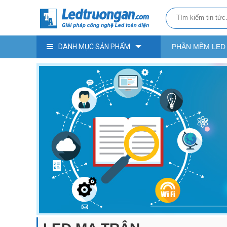
DANH MỤC SẢN PHẨM
PHẦN MỀM LED