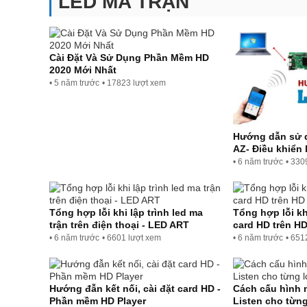
LED MA TRẬN
Cài Đặt Và Sử Dụng Phần Mềm HD
2020 Mới Nhất
• 5 năm trước
• 17823 lượt xem
Hướng dẫn sử 
AZ- Điều khiển 
• 6 năm trước
• 330
Tổng hợp lỗi khi lập trình led ma
Tổng hợp lỗi kh
trận trên điện thoại - LED ART
card HD trên HD
• 6 năm trước
• 6601 lượt xem
• 6 năm trước
• 651
Hướng đẫn kết nối, cài đặt card HD -
Cách cấu hình 
Phần mềm HD Player
Listen cho từng