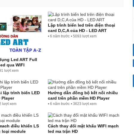
Lập trình biển led trên điện thoại
card D,C,A của HD - LED ART
• 6 năm trước
• 5093 lượt xem
dụng Led ART Full
led qua WIFI
91 lượt xem
i lập trình biển LED
Hướng dẫn đồng bộ kết nối nhiều
 Player
card trên phần mềm HD Player
2 lượt xem
• 6 năm trước
• 3623 lượt xem
mach điều khiển LS
Cách thay đổi mật khẩu WIFI mạch
 loại module
led ma trận HD