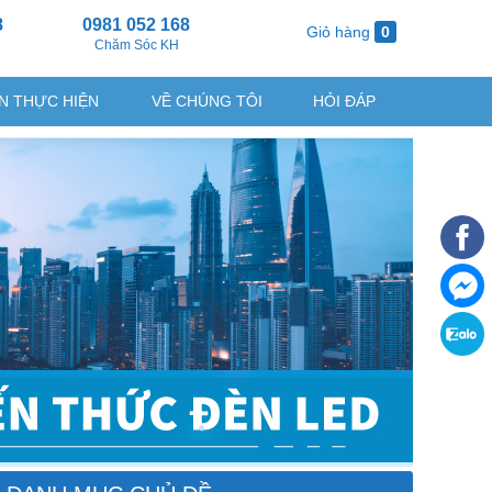
8
0981 052 168
Giỏ hàng
0
g
Chăm Sóc KH
N THỰC HIỆN
VỀ CHÚNG TÔI
HỎI ĐÁP