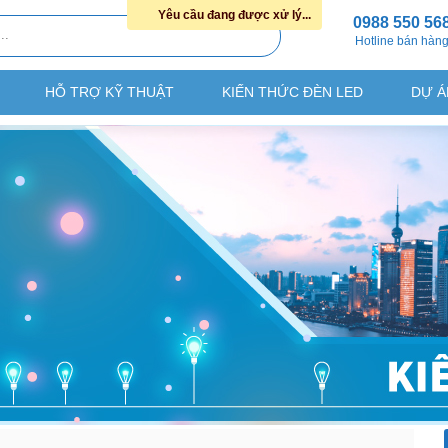
Yêu cầu đang được xử lý...
0988 550 56
Hotline bán hàn
HỖ TRỢ KỸ THUẬT
KIẾN THỨC ĐÈN LED
DỰ Á