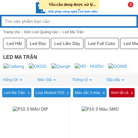
Yêu cầu đang được xử lý...
0
Trang chủ
Đèn Led Quảng cáo
Led Ma Trận
Led Hắt
Led Đúc
Led Liền Dây
Led Full Color
Led Ma
LED MA TRẬN
Hãng SX
Mức Giá
Thông số
Sắp xếp
Led Ma Trận
Loại Module P10
Màu sắc 3 màu
Xem tất cả