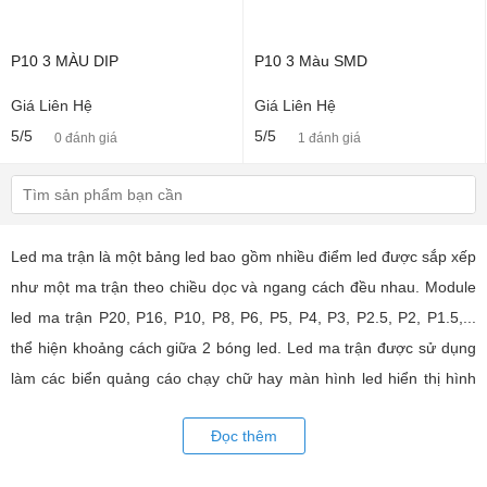
P10 3 MÀU DIP
P10 3 Màu SMD
Giá Liên Hệ
Giá Liên Hệ
5/5
5/5
0 đánh giá
1 đánh giá
Led ma trận là một bảng led bao gồm nhiều điểm led được sắp xếp
như một ma trận theo chiều dọc và ngang cách đều nhau. Module
led ma trận P20, P16, P10, P8, P6, P5, P4, P3, P2.5, P2, P1.5,...
thể hiện khoảng cách giữa 2 bóng led. Led ma trận được sử dụng
làm các biển quảng cáo chạy chữ hay màn hình led hiển thị hình
ảnh, video có hiệu quả quảng cáo rất cao, ứng dụng rộng rãi trong
Đọc thêm
nhiều lĩnh vực của cuộc sống. LED Trường An cung cấp tất cả các
loại module led ma trận, thiết bị điều khiển, phụ kiện đồng bộ từ