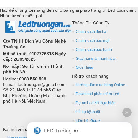
các thương hiệu hàng đầu như: GKGD, Cailiang, Qiangli, SMD,
Hãy để chúng tôi mang đến cho bạn giải pháp trang trí Led toàn diện.
YRL,...Tư vấn giả pháp, hỗ trợ kỹ thuật chuyên sâu cho các
Nhận tư vấn miễn phí
ứng dụng trang trí led.
Thông Tin Công Ty
Chính sách đổi trả
Cty TNHH Dịch Vụ Công Nghệ
Chính sách bảo mật
Trường An
Chính sách bảo hành
Mã số thuế: 0107726813 Ngày
Giao hàng & Thanh toán
cấp: 28/09/2023
Nơi cấp: Sở Tài chính Thành
Giới Thiệu
phố Hà Nội
Hỗ trợ khách hàng
Hotline:
0988 550 568
E-mail: ledtruongan@gmail.com
Hướng dẫn mua hàng Online
Số 22, Ngõ 141/184 phố Giáp
Download phần mềm Led
Nhị, Phường Hoàng Mai, Thành
phố Hà Nội, Việt Nam
Dự án Led đã thực hiện
Hỗ trợ kỹ thuật
Liên hệ, Góp ý
Kết nối với chúng tôi
LED Trường An