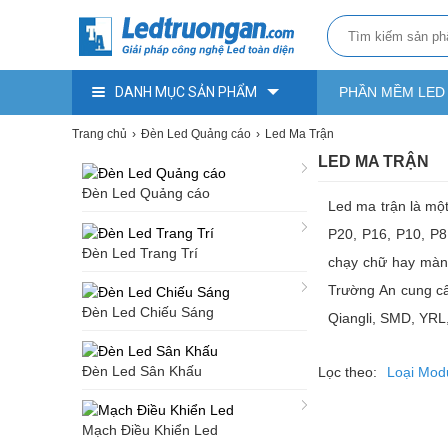
DANH MỤC SẢN PHẨM
PHẦN MỀM LED
Trang chủ
Đèn Led Quảng cáo
Led Ma Trận
LED MA TRẬN
Đèn Led Quảng cáo
Led ma trận là mộ
P20, P16, P10, P8
Đèn Led Trang Trí
chạy chữ hay màn 
Trường An cung cấp
Đèn Led Chiếu Sáng
Qiangli, SMD, YRL,
Đèn Led Sân Khấu
Lọc theo:
Loại Mod
Mạch Điều Khiển Led