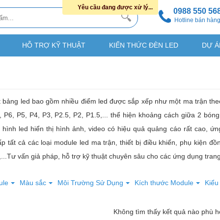
Yêu cầu đang được xử lý...
0988 550 56
Hotline bán hàn
HỖ TRỢ KỸ THUẬT
KIẾN THỨC ĐÈN LED
DỰ Á
t bảng led bao gồm nhiều điểm led được sắp xếp như một ma trận the
, P6, P5, P4, P3, P2.5, P2, P1.5,... thể hiện khoảng cách giữa 2 bó
hình led hiển thị hình ảnh, video có hiệu quả quảng cáo rất cao, ứn
 tất cả các loại module led ma trận, thiết bị điều khiển, phụ kiện 
...Tư vấn giả pháp, hỗ trợ kỹ thuật chuyên sâu cho các ứng dụng trang 
ule
Màu sắc
Môi Trường Sử Dụng
Kích thước Module
Kiểu
Không tìm thấy kết quả nào phù 