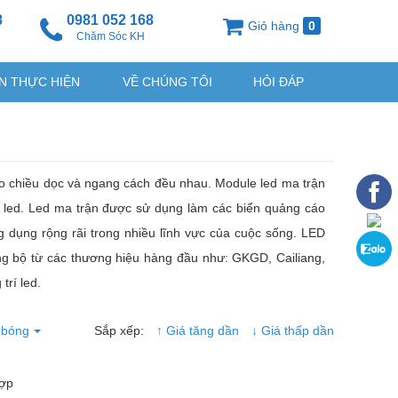
8
0981 052 168
Giỏ hàng
0
g
Chăm Sóc KH
N THỰC HIỆN
VỀ CHÚNG TÔI
HỎI ĐÁP
o chiều dọc và ngang cách đều nhau. Module led ma trận
ng led. Led ma trận được sử dụng làm các biển quảng cáo
g dụng rộng rãi trong nhiều lĩnh vực của cuộc sống. LED
đồng bộ từ các thương hiệu hàng đầu như: GKGD, Cailiang,
trí led.
 bóng
Sắp xếp:
↑ Giá tăng dần
↓ Giá thấp dần
hợp