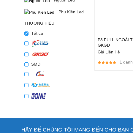
Nguồn Led
Phụ Kiện Led
THƯƠNG HIỆU
Tất cả
P8 FULL NGOÀI 
GKGD
Giá Liên Hệ
1 đánh
SMD
HÃY ĐỂ CHÚNG TÔI MANG ĐẾN CHO BẠN GI