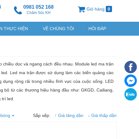
8
0981 052 168
Giỏ hàng
0
g
Chăm Sóc KH
N THỰC HIỆN
VỀ CHÚNG TÔI
HỎI ĐÁP
o chiều dọc và ngang cách đều nhau. Module led ma trận
ng led. Led ma trận được sử dụng làm các biển quảng cáo
g dụng rộng rãi trong nhiều lĩnh vực của cuộc sống. LED
đồng bộ từ các thương hiệu hàng đầu như: GKGD, Cailiang,
trí led.
 bóng
Sắp xếp:
↑ Giá tăng dần
↓ Giá thấp dần