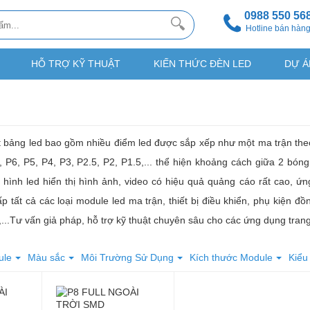
0988 550 56
Hotline bán hàn
HỖ TRỢ KỸ THUẬT
KIẾN THỨC ĐÈN LED
DỰ Á
t bảng led bao gồm nhiều điểm led được sắp xếp như một ma trận the
, P6, P5, P4, P3, P2.5, P2, P1.5,... thể hiện khoảng cách giữa 2 bó
hình led hiển thị hình ảnh, video có hiệu quả quảng cáo rất cao, ứn
 tất cả các loại module led ma trận, thiết bị điều khiển, phụ kiện 
...Tư vấn giả pháp, hỗ trợ kỹ thuật chuyên sâu cho các ứng dụng trang 
ule
Màu sắc
Môi Trường Sử Dụng
Kích thước Module
Kiểu