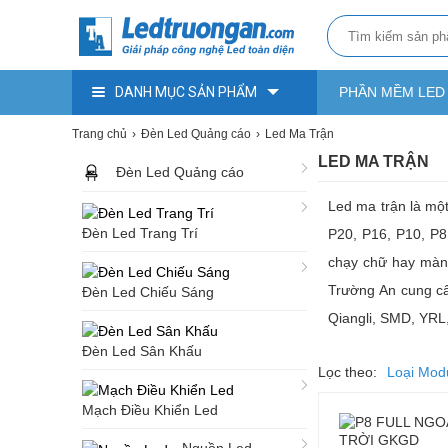
DANH MỤC SẢN PHẨM
PHẦN MỀM LED
Trang chủ
Đèn Led Quảng cáo
Led Ma Trận
LED MA TRẬN
Đèn Led Quảng cáo
Led ma trận là mộ
Đèn Led Trang Trí
P20, P16, P10, P8
chạy chữ hay màn 
Trường An cung cấp
Đèn Led Chiếu Sáng
Qiangli, SMD, YRL,
Đèn Led Sân Khấu
Lọc theo:
Loại Mod
Mạch Điều Khiển Led