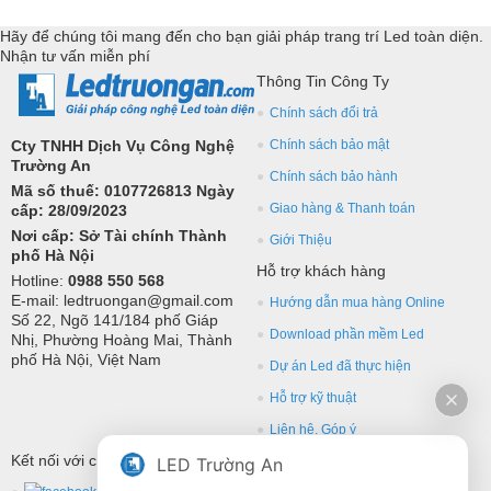
các thương hiệu hàng đầu như: GKGD, Cailiang, Qiangli, SMD,
Hãy để chúng tôi mang đến cho bạn giải pháp trang trí Led toàn diện.
YRL,...Tư vấn giả pháp, hỗ trợ kỹ thuật chuyên sâu cho các
Nhận tư vấn miễn phí
ứng dụng trang trí led.
Thông Tin Công Ty
Chính sách đổi trả
Cty TNHH Dịch Vụ Công Nghệ
Chính sách bảo mật
Trường An
Chính sách bảo hành
Mã số thuế: 0107726813 Ngày
Giao hàng & Thanh toán
cấp: 28/09/2023
Nơi cấp: Sở Tài chính Thành
Giới Thiệu
phố Hà Nội
Hỗ trợ khách hàng
Hotline:
0988 550 568
E-mail: ledtruongan@gmail.com
Hướng dẫn mua hàng Online
Số 22, Ngõ 141/184 phố Giáp
Download phần mềm Led
Nhị, Phường Hoàng Mai, Thành
phố Hà Nội, Việt Nam
Dự án Led đã thực hiện
Hỗ trợ kỹ thuật
Liên hệ, Góp ý
Kết nối với chúng tôi
LED Trường An