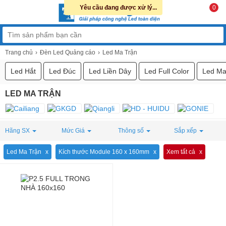
Yêu cầu đang được xử lý...
0
Trang chủ
Đèn Led Quảng cáo
Led Ma Trận
Led Hắt
Led Đúc
Led Liền Dây
Led Full Color
Led Ma
LED MA TRẬN
Hãng SX
Mức Giá
Thông số
Sắp xếp
Led Ma Trận
Kích thước Module 160 x 160mm
Xem tất cả