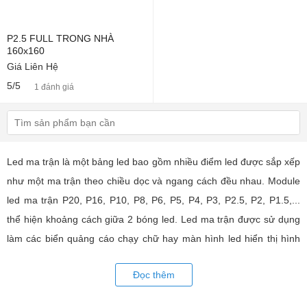
P2.5 FULL TRONG NHÀ
160x160
Giá Liên Hệ
5/5
1 đánh giá
Led ma trận là một bảng led bao gồm nhiều điểm led được sắp xếp
như một ma trận theo chiều dọc và ngang cách đều nhau. Module
led ma trận P20, P16, P10, P8, P6, P5, P4, P3, P2.5, P2, P1.5,...
thể hiện khoảng cách giữa 2 bóng led. Led ma trận được sử dụng
làm các biển quảng cáo chạy chữ hay màn hình led hiển thị hình
ảnh, video có hiệu quả quảng cáo rất cao, ứng dụng rộng rãi trong
Đọc thêm
nhiều lĩnh vực của cuộc sống. LED Trường An cung cấp tất cả các
loại module led ma trận, thiết bị điều khiển, phụ kiện đồng bộ từ