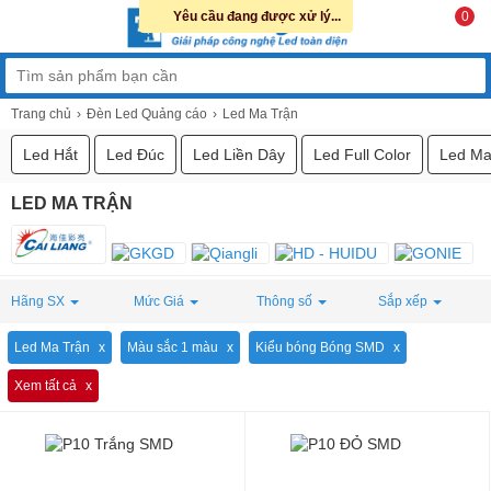
Yêu cầu đang được xử lý...
0
Trang chủ
Đèn Led Quảng cáo
Led Ma Trận
Led Hắt
Led Đúc
Led Liền Dây
Led Full Color
Led Ma
LED MA TRẬN
Hãng SX
Mức Giá
Thông số
Sắp xếp
Led Ma Trận
Màu sắc 1 màu
Kiểu bóng Bóng SMD
Xem tất cả