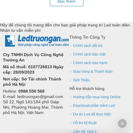
Đọc thêm
nhiều lĩnh vực của cuộc sống. LED Trường An cung cấp tất cả các
loại module led ma trận, thiết bị điều khiển, phụ kiện đồng bộ từ
các thương hiệu hàng đầu như: GKGD, Cailiang, Qiangli, SMD,
Hãy để chúng tôi mang đến cho bạn giải pháp trang trí Led toàn diện.
YRL,...Tư vấn giả pháp, hỗ trợ kỹ thuật chuyên sâu cho các
Nhận tư vấn miễn phí
ứng dụng trang trí led.
Thông Tin Công Ty
Chính sách đổi trả
Cty TNHH Dịch Vụ Công Nghệ
Chính sách bảo mật
Trường An
Chính sách bảo hành
Mã số thuế: 0107726813 Ngày
Giao hàng & Thanh toán
cấp: 28/09/2023
Nơi cấp: Sở Tài chính Thành
Giới Thiệu
phố Hà Nội
Hỗ trợ khách hàng
Hotline:
0988 550 568
E-mail: ledtruongan@gmail.com
Hướng dẫn mua hàng Online
Số 22, Ngõ 141/184 phố Giáp
Download phần mềm Led
Nhị, Phường Hoàng Mai, Thành
phố Hà Nội, Việt Nam
Dự án Led đã thực hiện
Hỗ trợ kỹ thuật
Liên hệ, Góp ý