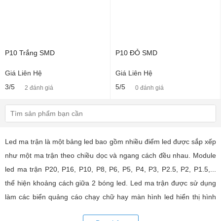
P10 Trắng SMD
P10 ĐỎ SMD
Giá Liên Hệ
Giá Liên Hệ
3/5
5/5
2 đánh giá
0 đánh giá
Led ma trận là một bảng led bao gồm nhiều điểm led được sắp xếp
như một ma trận theo chiều dọc và ngang cách đều nhau. Module
led ma trận P20, P16, P10, P8, P6, P5, P4, P3, P2.5, P2, P1.5,...
thể hiện khoảng cách giữa 2 bóng led. Led ma trận được sử dụng
làm các biển quảng cáo chạy chữ hay màn hình led hiển thị hình
ảnh, video có hiệu quả quảng cáo rất cao, ứng dụng rộng rãi trong