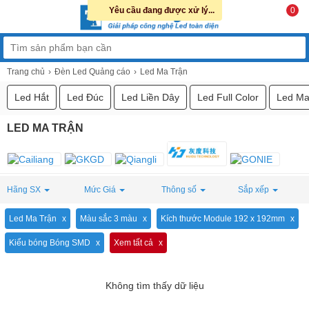
Yêu cầu đang được xử lý...
0
Trang chủ
Đèn Led Quảng cáo
Led Ma Trận
Led Hắt
Led Đúc
Led Liền Dây
Led Full Color
Led Ma
LED MA TRẬN
Hãng SX
Mức Giá
Thông số
Sắp xếp
Led Ma Trận
Màu sắc 3 màu
Kích thước Module 192 x 192mm
Kiểu bóng Bóng SMD
Xem tất cả
Không tìm thấy dữ liệu