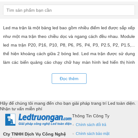
Led ma trận là một bảng led bao gồm nhiều điểm led được sắp xếp
như một ma trận theo chiều dọc và ngang cách đều nhau. Module
led ma trận P20, P16, P10, P8, P6, P5, P4, P3, P2.5, P2, P1.5,...
thể hiện khoảng cách giữa 2 bóng led. Led ma trận được sử dụng
làm các biển quảng cáo chạy chữ hay màn hình led hiển thị hình
ảnh, video có hiệu quả quảng cáo rất cao, ứng dụng rộng rãi trong
Đọc thêm
nhiều lĩnh vực của cuộc sống. LED Trường An cung cấp tất cả các
loại module led ma trận, thiết bị điều khiển, phụ kiện đồng bộ từ
các thương hiệu hàng đầu như: GKGD, Cailiang, Qiangli, SMD,
Hãy để chúng tôi mang đến cho bạn giải pháp trang trí Led toàn diện.
YRL,...Tư vấn giả pháp, hỗ trợ kỹ thuật chuyên sâu cho các
Nhận tư vấn miễn phí
ứng dụng trang trí led.
Thông Tin Công Ty
Chính sách đổi trả
Cty TNHH Dịch Vụ Công Nghệ
Chính sách bảo mật