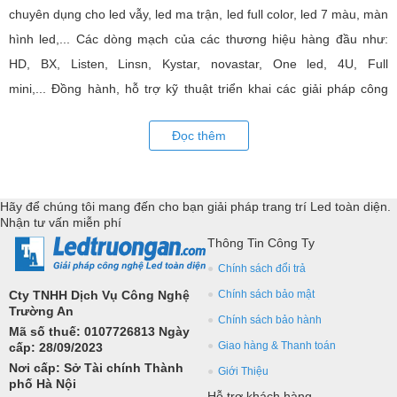
chuyên dụng cho led vẫy, led ma trận, led full color, led 7 màu, màn
hình led,... Các dòng mạch của các thương hiệu hàng đầu như:
HD, BX, Listen, Linsn, Kystar, novastar, One led, 4U, Full
mini,... Đồng hành, hỗ trợ kỹ thuật triển khai các giải pháp công
nghệ led toàn diện.
Đọc thêm
Hãy để chúng tôi mang đến cho bạn giải pháp trang trí Led toàn diện.
Nhận tư vấn miễn phí
Thông Tin Công Ty
Chính sách đổi trả
Cty TNHH Dịch Vụ Công Nghệ
Chính sách bảo mật
Trường An
Chính sách bảo hành
Mã số thuế: 0107726813 Ngày
Giao hàng & Thanh toán
cấp: 28/09/2023
Nơi cấp: Sở Tài chính Thành
Giới Thiệu
phố Hà Nội
Hỗ trợ khách hàng