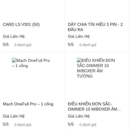
CARD LS V301 (50)
DÂY CHIA TÍN HIỆU 3 PIN - 2
ĐẦU RA
Giá Liên Hệ
Giá Liên Hệ
5/5
5/5
0 đánh giá
0 đánh giá
Mạch OneFull Pro – 1 cổng
ĐIỀU KHIỂN ĐƠN SẮC-
DIMMER 10 MIBOXER ÂM
TƯỜNG
Giá Liên Hệ
Giá Liên Hệ
5/5
5/5
0 đánh giá
0 đánh giá