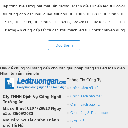
lập trình hiệu ứng bắt mắt, ấn tượng. Mạch điều khiển led full color
sử dụng cho các loại ic led full như: IC 1903, IC 6803, IC 9883, IC
1914, IC 1904, IC 9803, IC 8206, WS2811, DMX 512,... LED
Trường An cung cấp tất cả các loại mạch led full color chuyên dụng
cho các ứng dụng trang trí led, biển hiệu led full, trang trí tòa nhà,
Đọc thêm
phòng Bar - Karaoke,... Đồng hành, hỗ trợ kỹ thuật lập trình, tư
vấn triển khai các giải pháp công nghệ led toàn diện.
Hãy để chúng tôi mang đến cho bạn giải pháp trang trí Led toàn diện.
Nhận tư vấn miễn phí
Thông Tin Công Ty
Chính sách đổi trả
Cty TNHH Dịch Vụ Công Nghệ
Chính sách bảo mật
Trường An
Chính sách bảo hành
Mã số thuế: 0107726813 Ngày
Giao hàng & Thanh toán
cấp: 28/09/2023
Nơi cấp: Sở Tài chính Thành
Giới Thiệu
phố Hà Nội