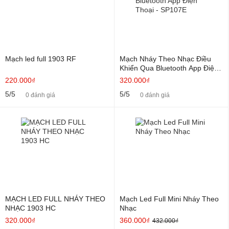
Mạch led full 1903 RF
Mạch Nháy Theo Nhạc Điều
Khiển Qua Bluetooth App Điện
Thoại - SP107E
220.000₫
320.000₫
5/5
5/5
0 đánh giá
0 đánh giá
MẠCH LED FULL NHÁY THEO
Mạch Led Full Mini Nháy Theo
NHẠC 1903 HC
Nhạc
320.000₫
360.000₫
432.000₫