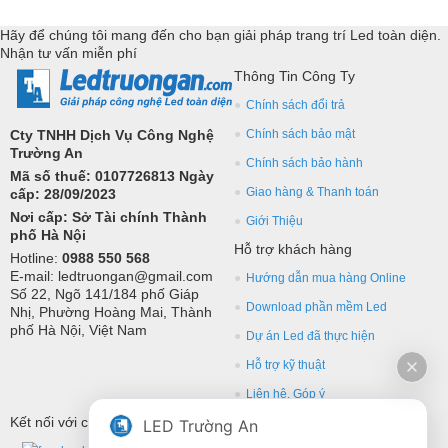
lớn, hỗ trợ kỹ thuật chuyên sâu cho các ứng dụng trang trí led.
Hãy để chúng tôi mang đến cho bạn giải pháp trang trí Led toàn diện.
Nhận tư vấn miễn phí
Thông Tin Công Ty
Chính sách đổi trả
Cty TNHH Dịch Vụ Công Nghệ
Chính sách bảo mật
Trường An
Chính sách bảo hành
Mã số thuế: 0107726813 Ngày
Giao hàng & Thanh toán
cấp: 28/09/2023
Nơi cấp: Sở Tài chính Thành
Giới Thiệu
phố Hà Nội
Hỗ trợ khách hàng
Hotline:
0988 550 568
E-mail: ledtruongan@gmail.com
Hướng dẫn mua hàng Online
Số 22, Ngõ 141/184 phố Giáp
Download phần mềm Led
Nhị, Phường Hoàng Mai, Thành
phố Hà Nội, Việt Nam
Dự án Led đã thực hiện
Hỗ trợ kỹ thuật
Liên hệ, Góp ý
Kết nối với chúng tôi
LED Trường An