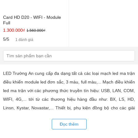
Card HD D20 - WIFI - Module
Full
1.300.000₫
1.560.000₫
5/5
1 đánh giá
LED Trường An cung cấp đa dạng tất cả các loại mạch led ma trận
điều khiển module led đơn sắc, 3 màu, full màu,... Mạch điều khiển
led ma trận với các phương thức truyền tín hiệu: USB, LAN, COM,
WIFI, 4G,... tới từ các thương hiệu hàng đầu như: BX, LS, HD,
Linsn, Kystar, Novastar,... Thiết bị, phụ kiện đồng bộ cho các giải
pháp về biển led ma trận chạy chữ, màn hình led, led ma trận đa
Đọc thêm
hình nháy nhạc phòng karaoke, bar, các ứng dụng bảng led truy
xuất dự liệu động,... Tư vấn giả pháp lắp đặt, đồng bộ hệ thống