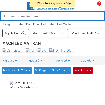
Yêu cầu đang được xử lý...
0
Trang chủ
Mạch Điều Khiển Led
Mạch Led Ma Trận
Mạch Led Vẫy
Mạch Led 7 Màu RGB
Mạch Led Full Color
MẠCH LED MA TRẬN
Hãng SX
Mức Giá
Thông số
Sắp xếp
Mạch Led Ma Trận
Số tầng cao tối đa 6 tầng
Xem tất cả