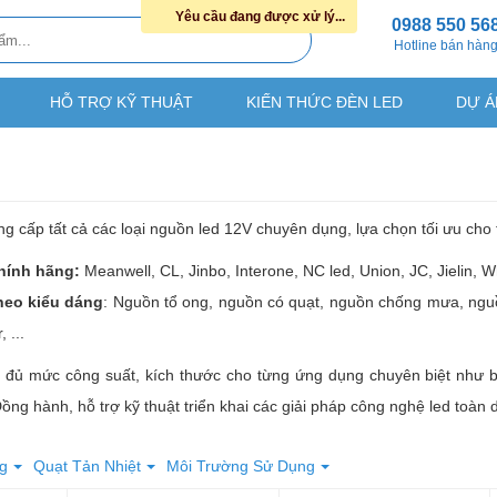
Yêu cầu đang được xử lý...
0988 550 56
Hotline bán hàn
HỖ TRỢ KỸ THUẬT
KIẾN THỨC ĐÈN LED
DỰ Á
 cấp tất cả các loại nguồn led 12V chuyên dụng, lựa chọn tối ưu cho
hính hãng:
Meanwell, CL, Jinbo, Interone, NC led, Union, JC, Jielin, W
heo kiểu dáng
: Nguồn tổ ong, nguồn có quạt, nguồn chống mưa, ngu
 ...
 đủ mức công suất, kích thước cho từng ứng dụng chuyên biệt như biển
Đồng hành, hỗ trợ kỹ thuật triển khai các giải pháp công nghệ led toàn 
g
Quạt Tản Nhiệt
Môi Trường Sử Dụng