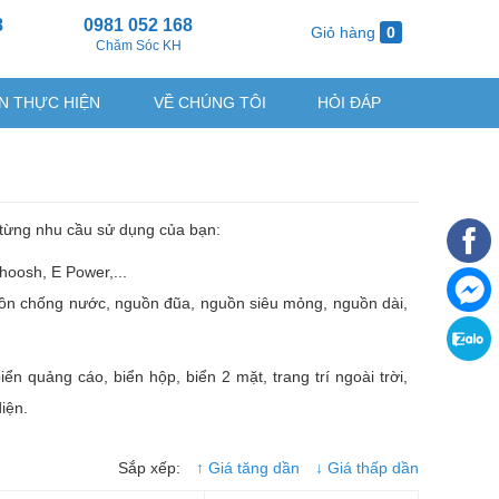
8
0981 052 168
Giỏ hàng
0
g
Chăm Sóc KH
N THỰC HIỆN
VỀ CHÚNG TÔI
HỎI ĐÁP
 từng nhu cầu sử dụng của bạn:
hoosh, E Power,...
ồn chống nước, nguồn đũa, nguồn siêu mỏng, nguồn dài,
 quảng cáo, biển hộp, biển 2 mặt, trang trí ngoài trời,
diện.
Sắp xếp:
↑ Giá tăng dần
↓ Giá thấp dần