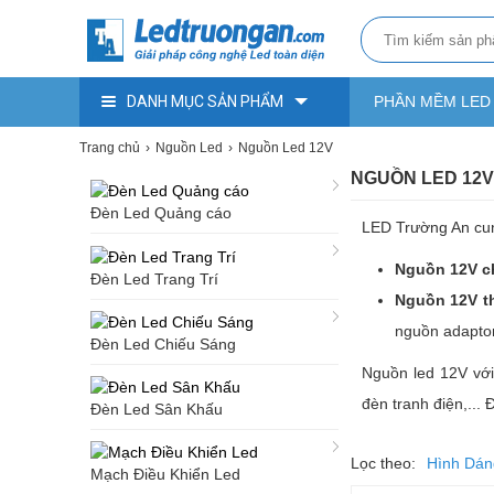
DANH MỤC SẢN PHẨM
PHẦN MỀM LED
Trang chủ
Nguồn Led
Nguồn Led 12V
NGUỒN LED 12V
Đèn Led Quảng cáo
LED Trường An cung
Nguồn 12V c
Đèn Led Trang Trí
Nguồn 12V t
nguồn adaptor,
Đèn Led Chiếu Sáng
Nguồn led 12V với
đèn tranh điện,... 
Đèn Led Sân Khấu
Lọc theo:
Hình Dán
Mạch Điều Khiển Led