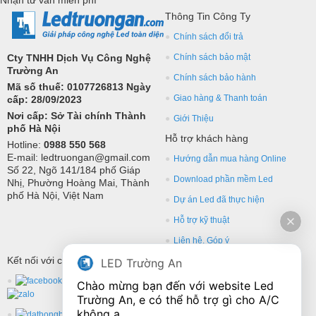
Thông Tin Công Ty
Chính sách đổi trả
Cty TNHH Dịch Vụ Công Nghệ
Chính sách bảo mật
Trường An
Chính sách bảo hành
Mã số thuế: 0107726813 Ngày
Giao hàng & Thanh toán
cấp: 28/09/2023
Nơi cấp: Sở Tài chính Thành
Giới Thiệu
phố Hà Nội
Hỗ trợ khách hàng
Hotline:
0988 550 568
E-mail: ledtruongan@gmail.com
Hướng dẫn mua hàng Online
Số 22, Ngõ 141/184 phố Giáp
Download phần mềm Led
Nhị, Phường Hoàng Mai, Thành
phố Hà Nội, Việt Nam
Dự án Led đã thực hiện
Hỗ trợ kỹ thuật
Liên hệ, Góp ý
Kết nối với chúng tôi
LED Trường An
Chào mừng bạn đến với website Led 
Trường An, e có thể hỗ trợ gì cho A/C 
không ạ