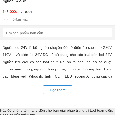
Nguồn 24V-3A
145.000₫
174.000₫
5/5
0 đánh giá
Nguồn led 24V là bộ nguồn chuyển đổi từ điện áp cao như 220V,
110V,... về điện áp 24V DC để sử dụng cho các loại đèn led 24V.
Nguồn led 24V có các loại như: Nguồn tổ ong, nguồn có quạt,
nguồn siêu mỏng, nguồn chống mưa,... từ các thương hiệu hàng
đầu: Meanwell, Whoosh, Jielin, CL,... LED Trường An cung cấp đa
dạng các loại nguồn led 24V chuyên dụng. Đồng hành, hỗ trợ kỹ
Đọc thêm
thuật triển khai các giải pháp công nghệ led toàn diện.
Hãy để chúng tôi mang đến cho bạn giải pháp trang trí Led toàn diện.
Nhận tư vấn miễn phí