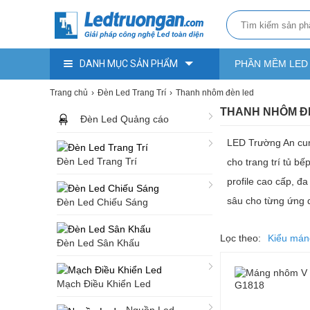
DANH MỤC SẢN PHẨM
PHẦN MỀM LED
Trang chủ
Đèn Led Trang Trí
Thanh nhôm đèn led
THANH NHÔM Đ
Đèn Led Quảng cáo
LED Trường An cun
Đèn Led Trang Trí
cho trang trí tủ b
profile cao cấp, đ
sâu cho từng ứng d
Đèn Led Chiếu Sáng
Lọc theo:
Kiểu mán
Đèn Led Sân Khấu
Mạch Điều Khiển Led