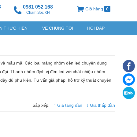
8
0981 052 168
Giỏ hàng
0
g
Chăm Sóc KH
N THỰC HIỆN
VỀ CHÚNG TÔI
HỎI ĐÁP
ớc và mẫu mã. Các loại máng nhôm đèn led chuyên dụng
iện đại. Thanh nhôm định vị đèn led với chất nhiệu nhôm
đầy đủ phụ kiện. Tư vấn giả pháp, hỗ trợ kỹ thuật chuyên
Sắp xếp:
↑ Giá tăng dần
↓ Giá thấp dần