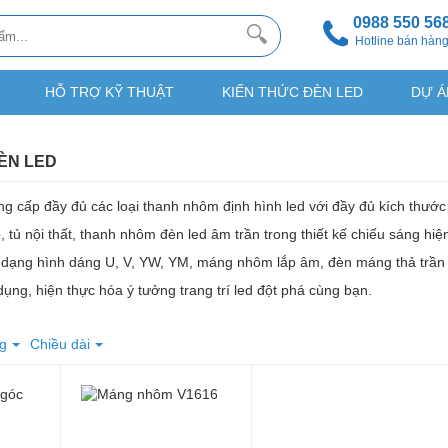
0988 550 56
Hotline bán hàn
HỖ TRỢ KỸ THUẬT
KIẾN THỨC ĐÈN LED
DỰ Á
ÈN LED
g cấp đầy đủ các loại thanh nhôm định hình led với đầy đủ kích thư
ếp, tủ nội thất, thanh nhôm đèn led âm trần trong thiết kế chiếu sáng h
a dạng hình dáng U, V, YW, YM, máng nhôm lắp âm, đèn máng thả trần 
ụng, hiện thực hóa ý tưởng trang trí led đột phá cùng bạn.
g
Chiều dài