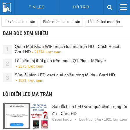
TIN LED
HỖ TRỢ
Tư vấn led ma trận
Phần mềm led ma trận
Lỗi biển led ma trận
BẠN ĐỌC XEM NHIỀU
Quên Mật Khẩu WIFI mạch led ma trận HD - Cách Reset
1
Card HD
• 21874 lượt xem
Lỗi hiển thị thời gian trên mạch Q1 Plus - MPlayer
2
• 2373 lượt xem
Sửa lỗi biển LED vượt quá chiều rộng tối đa - Card HD
3
• 1921 lượt xem
LỖI BIỂN LED MA TRẬN
Sửa lỗi biển LED vượt quá chiều rộng tối
đa - Card HD
6 năm trước
LedTruongAn
• 1921 lượt xem