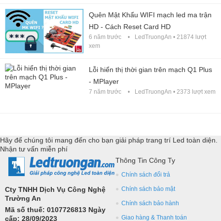
Quên Mật Khẩu WIFI mạch led ma trận
HD - Cách Reset Card HD
6 năm trước
LedTruongAn
• 21874 lượt
xem
Lỗi hiển thị thời gian trên mạch Q1 Plus
- MPlayer
7 năm trước
LedTruongAn
• 2373 lượt xem
Hãy để chúng tôi mang đến cho bạn giải pháp trang trí Led toàn diện.
Nhận tư vấn miễn phí
Thông Tin Công Ty
Chính sách đổi trả
Cty TNHH Dịch Vụ Công Nghệ
Chính sách bảo mật
Trường An
Chính sách bảo hành
Mã số thuế: 0107726813 Ngày
Giao hàng & Thanh toán
cấp: 28/09/2023