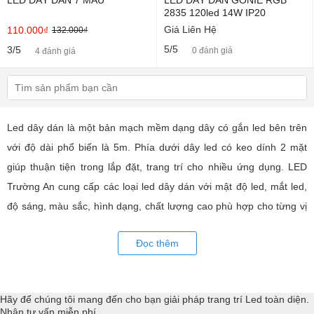
LED DÂY DÁN 7 MÀU
LED DÂY DÁN GONIE RGB
2835 120led 14W IP20
Giá Liên Hệ
110.000₫
132.000₫
5/5
3/5
0 đánh giá
4 đánh giá
Led dây dán là một bản mạch mềm dạng dây có gắn led bên trên
với độ dài phổ biến là 5m. Phía dưới dây led có keo dính 2 mặt
giúp thuận tiện trong lắp đặt, trang trí cho nhiều ứng dụng. LED
Trường An cung cấp các loại led dây dán với mật độ led, mắt led,
độ sáng, màu sắc, hình dạng, chất lượng cao phù hợp cho từng vị
trí trang trí như tủ kệ, đèn nội thất hiện đại. Với các thiết bị điều
Đọc thêm
khiển và phụ kiện đồng bộ,... Tư vấn giả pháp, hỗ trợ kỹ thuật
chuyên sâu cho các ứng dụng trang trí led.
Hãy để chúng tôi mang đến cho bạn giải pháp trang trí Led toàn diện.
Nhận tư vấn miễn phí