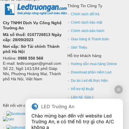
Thông Tin Công Ty
Chính sách đổi trả
Cty TNHH Dịch Vụ Công Nghệ
Chính sách bảo mật
Trường An
Chính sách bảo hành
Mã số thuế: 0107726813 Ngày
Giao hàng & Thanh toán
cấp: 28/09/2023
Nơi cấp: Sở Tài chính Thành
Giới Thiệu
phố Hà Nội
Hỗ trợ khách hàng
Hotline:
0988 550 568
E-mail: ledtruongan@gmail.com
Hướng dẫn mua hàng Online
Số 22, Ngõ 141/184 phố Giáp
Download phần mềm Led
Nhị, Phường Hoàng Mai, Thành
phố Hà Nội, Việt Nam
Dự án Led đã thực hiện
Hỗ trợ kỹ thuật
Liên hệ, Góp ý
Kết nối với chúng tôi
LED Trường An
Chào mừng bạn đến với website Led 
Trường An, e có thể hỗ trợ gì cho A/C 
không ạ