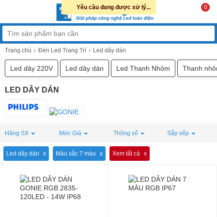
Yêu cầu đang được xử lý...
0
Trang chủ
Đèn Led Trang Trí
Led dây dán
Led dây 220V
Led dây dán
Led Thanh Nhôm
Thanh nhô
LED DÂY DÁN
Hãng SX
Mức Giá
Thông số
Sắp xếp
Led dây dán
Màu sắc 7 màu
Xem tất cả