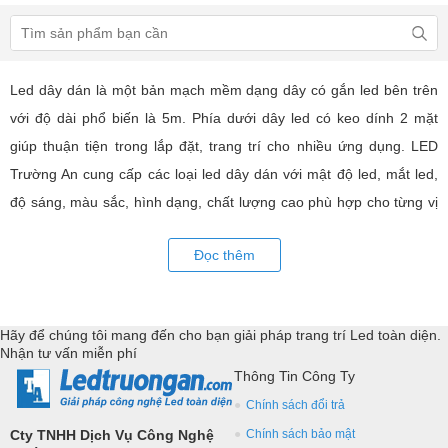
Led dây dán là một bản mạch mềm dạng dây có gắn led bên trên
với độ dài phổ biến là 5m. Phía dưới dây led có keo dính 2 mặt
giúp thuận tiện trong lắp đặt, trang trí cho nhiều ứng dụng. LED
Trường An cung cấp các loại led dây dán với mật độ led, mắt led,
độ sáng, màu sắc, hình dạng, chất lượng cao phù hợp cho từng vị
trí trang trí như tủ kệ, đèn nội thất hiện đại. Với các thiết bị điều
Đọc thêm
khiển và phụ kiện đồng bộ,... Tư vấn giả pháp, hỗ trợ kỹ thuật
chuyên sâu cho các ứng dụng trang trí led.
Hãy để chúng tôi mang đến cho bạn giải pháp trang trí Led toàn diện.
Nhận tư vấn miễn phí
Thông Tin Công Ty
Chính sách đổi trả
Cty TNHH Dịch Vụ Công Nghệ
Chính sách bảo mật