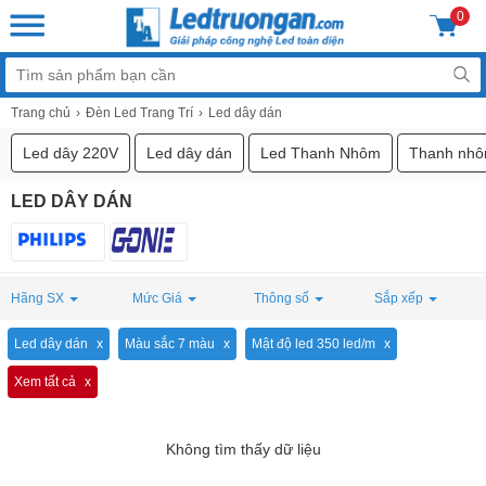
0
Trang chủ
Đèn Led Trang Trí
Led dây dán
Led dây 220V
Led dây dán
Led Thanh Nhôm
Thanh nhô
LED DÂY DÁN
Hãng SX
Mức Giá
Thông số
Sắp xếp
Led dây dán
Màu sắc 7 màu
Mật độ led 350 led/m
Xem tất cả
Không tìm thấy dữ liệu