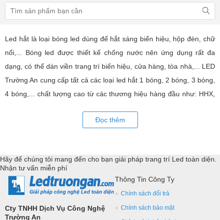
Led hắt là loại bóng led dùng để hắt sáng biển hiệu, hộp đèn, chữ
nổi,... Bóng led được thiết kế chống nước nên ứng dụng rất đa
dạng, có thể dán viền trang trí biển hiệu, cửa hàng, tòa nhà,... LED
Trường An cung cấp tất cả các loại led hắt 1 bóng, 2 bóng, 3 bóng,
4 bóng,... chất lượng cao từ các thương hiệu hàng đầu như: HHX,
XQD, led hắt Hàn Quốc,... Tư vấn giả pháp, hỗ trợ kỹ thuật chuyên
Đọc thêm
sâu cho các ững dụng trang trí led.
Hãy để chúng tôi mang đến cho bạn giải pháp trang trí Led toàn diện.
Nhận tư vấn miễn phí
Thông Tin Công Ty
Chính sách đổi trả
Cty TNHH Dịch Vụ Công Nghệ
Chính sách bảo mật
Trường An