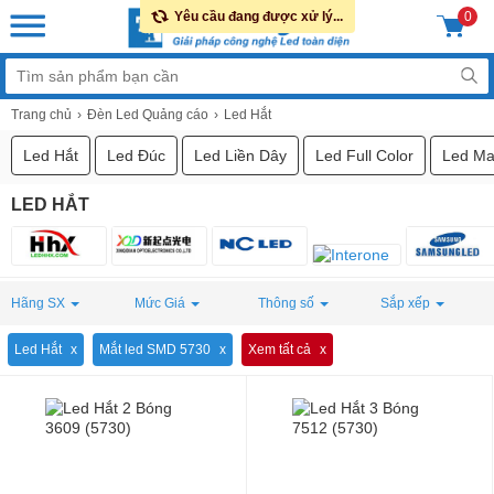
Yêu cầu đang được xử lý...
0
Trang chủ
Đèn Led Quảng cáo
Led Hắt
Led Hắt
Led Đúc
Led Liền Dây
Led Full Color
Led Ma
LED HẮT
Hãng SX
Mức Giá
Thông số
Sắp xếp
Led Hắt
Mắt led SMD 5730
Xem tất cả